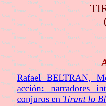
TI
A
Rafael BELTRAN, Mod
acción
:
narradores in
conjuros en
Tirant lo B