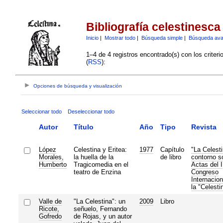
Bibliografía celestinesca
Inicio
|
Mostrar todo
|
Búsqueda simple
|
Búsqueda av
1–4 de 4 registros encontrado(s) con los criter
(
RSS
):
Opciones de búsqueda y visualización
Seleccionar todo
Deseleccionar todo
Autor
Título
Año
Tipo
Revista
López
Celestina y Eritea:
1977
Capítulo
"La Celesti
Morales,
la huella de la
de libro
contorno so
Humberto
Tragicomedia en el
Actas del I
teatro de Enzina
Congreso
Internacion
la "Celesti
Valle de
"La Celestina": un
2009
Libro
Ricote,
señuelo, Fernando
Gofredo
de Rojas, y un autor