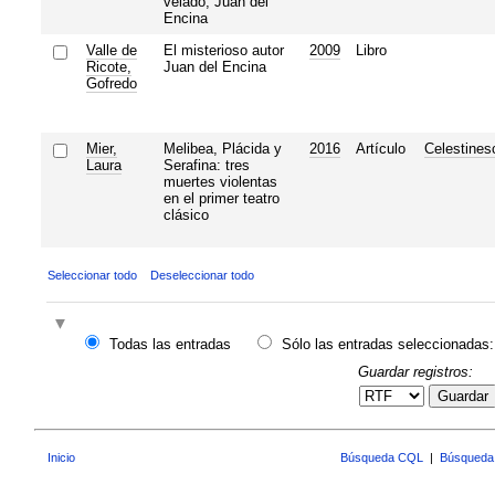
velado, Juan del
Encina
Valle de
El misterioso autor
2009
Libro
Ricote,
Juan del Encina
Gofredo
Mier,
Melibea, Plácida y
2016
Artículo
Celestines
Laura
Serafina: tres
muertes violentas
en el primer teatro
clásico
Seleccionar todo
Deseleccionar todo
Todas las entradas
Sólo las entradas seleccionadas:
Guardar registros:
Guardar
Inicio
Búsqueda CQL
|
Búsqueda