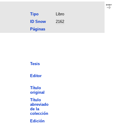
Tipo
Libro
ID Snow
2162
Páginas
Tesis
Editor
Título
original
Título
abreviado
de la
colección
Edición