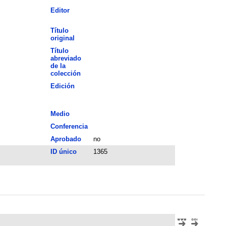
Editor
Título
original
Título
abreviado
de la
colección
Edición
Medio
Conferencia
Aprobado
no
ID único
1365