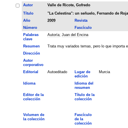
Autor
Valle de Ricote, Gofredo
Título
"La Celestina": un señuelo, Fernando de Roja
Año
2009
Revista
Número
Fascículo
Palabras
Autoría
;
Juan del Encina
clave
Resumen
Trata muy variados temas, pero lo que importa e
Dirección
Autor
corporativo
Editorial
Autoeditado
Lugar de
Murcia
edición
Idioma
Idioma del
resumen
Editor de la
Título de la
colección
colección
Volumen de
Fascículo
la colección
de la
colección