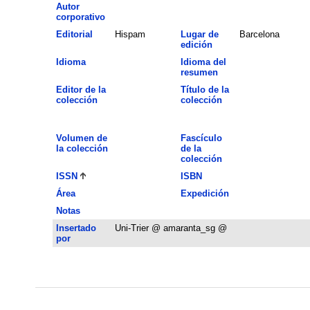
Autor
corporativo
Editorial
Hispam
Lugar de
Barcelona
edición
Idioma
Idioma del
resumen
Editor de la
Título de la
colección
colección
Volumen de
Fascículo
la colección
de la
colección
ISSN
ISBN
Área
Expedición
Notas
Insertado
Uni-Trier @ amaranta_sg @
por