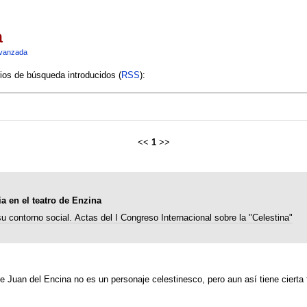
a
vanzada
rios de búsqueda introducidos (
RSS
):
<<
1
>>
ia en el teatro de Enzina
su contorno social. Actas del I Congreso Internacional sobre la "Celestina"
de Juan del Encina no es un personaje celestinesco, pero aun así tiene cierta 