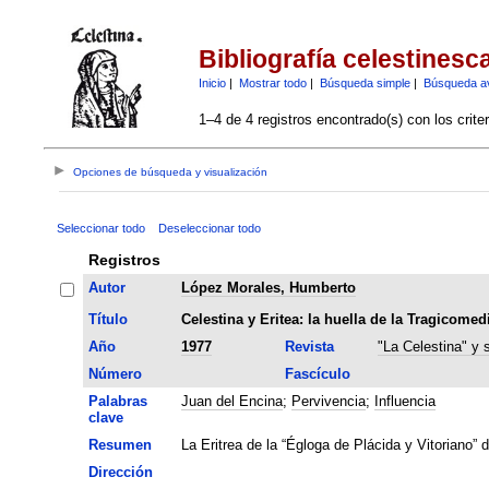
Bibliografía celestinesc
Inicio
|
Mostrar todo
|
Búsqueda simple
|
Búsqueda a
1–4 de 4 registros encontrado(s) con los crite
Opciones de búsqueda y visualización
Seleccionar todo
Deseleccionar todo
Registros
Autor
López Morales, Humberto
Título
Celestina y Eritea: la huella de la Tragicomed
Año
1977
Revista
"La Celestina" y 
Número
Fascículo
Palabras
Juan del Encina
;
Pervivencia
;
Influencia
clave
Resumen
La Eritrea de la “Égloga de Plácida y Vitoriano” 
Dirección