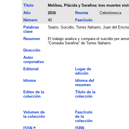
Título
Melibea, Plácida y Serafina: tres muertes viol
Año
2016
Revista
Celestinesca
Número
40
Fascículo
Palabras
Teatro
;
Suicidio
;
Torres Naharro
;
Juan del Encin
clave
Resumen
El trabajo analiza y compara el suicidio por amo
“Comedia Serafina” de Torres Naharro.
Dirección
Autor
corporativo
Editorial
Lugar de
edición
Idioma
Idioma del
resumen
Editor de la
Título de la
colección
colección
Volumen de
Fascículo
la colección
de la
colección
ISSN
ISBN