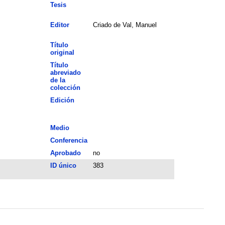
Tesis
Editor
Criado de Val, Manuel
Título
original
Título
abreviado
de la
colección
Edición
Medio
Conferencia
Aprobado
no
ID único
383