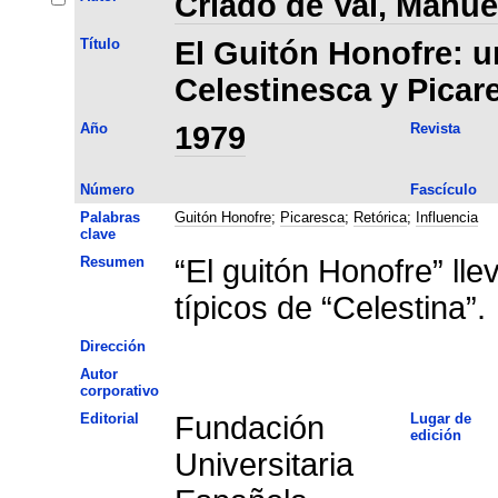
Criado de Val, Manue
Título
El Guitón Honofre: u
Celestinesca y Picar
Año
1979
Revista
Número
Fascículo
Palabras
Guitón Honofre
;
Picaresca
;
Retórica
;
Influencia
clave
Resumen
“El guitón Honofre” lle
típicos de “Celestina”.
Dirección
Autor
corporativo
Editorial
Fundación
Lugar de
edición
Universitaria