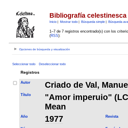
Bibliografía celestinesca
Inicio
|
Mostrar todo
|
Búsqueda simple
|
Búsqueda av
1–7 de 7 registros encontrado(s) con los criter
(
RSS
):
Opciones de búsqueda y visualización
Seleccionar todo
Deseleccionar todo
Registros
Autor
Criado de Val, Manue
Título
"Amor imperuio" (LC, 
Mean
Año
1977
Revista