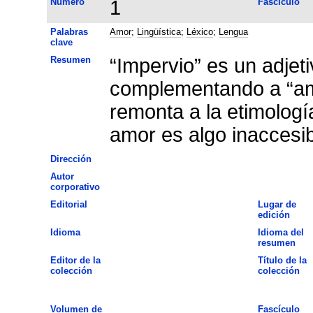
Número
1
Fascículo
Palabras
Amor
;
Lingüística
;
Léxico
;
Lengua
clave
Resumen
“Impervio” es un adjet
complementando a “amo
remonta a la etimología
amor es algo inaccesib
Dirección
Autor
corporativo
Editorial
Lugar de
edición
Idioma
Idioma del
resumen
Editor de la
Título de la
colección
colección
Volumen de
Fascículo