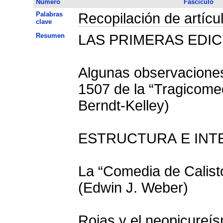
Número
Fascículo
Palabras
Recopilación de artícu
clave
Resumen
LAS PRIMERAS EDI
Algunas observaciones
1507 de la “Tragicomed
Berndt-Kelley)
ESTRUCTURA E INTE
La “Comedia de Calist
(Edwin J. Weber)
Rojas y el neopicureís