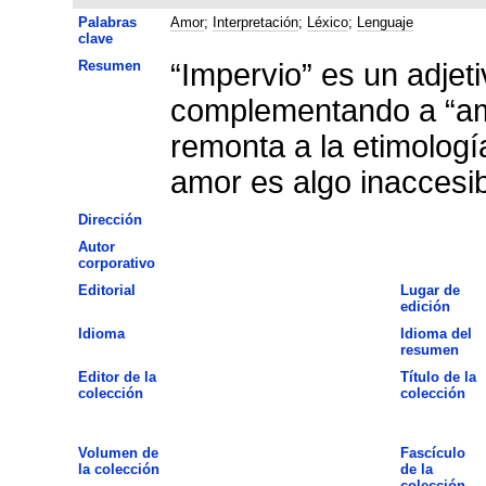
Palabras
Amor
;
Interpretación
;
Léxico
;
Lenguaje
clave
Resumen
“Impervio” es un adjet
complementando a “amo
remonta a la etimología
amor es algo inaccesib
Dirección
Autor
corporativo
Editorial
Lugar de
edición
Idioma
Idioma del
resumen
Editor de la
Título de la
colección
colección
Volumen de
Fascículo
la colección
de la
colección