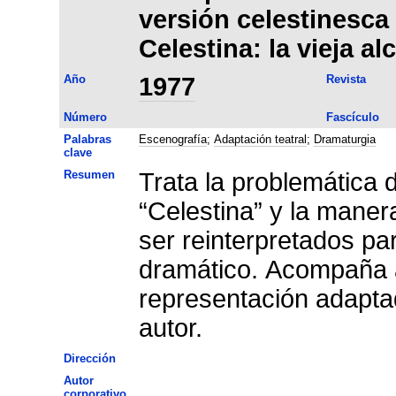
versión celestinesca
Celestina: la vieja a
Año
1977
Revista
Número
Fascículo
Palabras
Escenografía
;
Adaptación teatral
;
Dramaturgia
clave
Resumen
Trata la problemática 
“Celestina” y la mane
ser reinterpretados pa
dramático. Acompaña al
representación adaptada
autor.
Dirección
Autor
corporativo