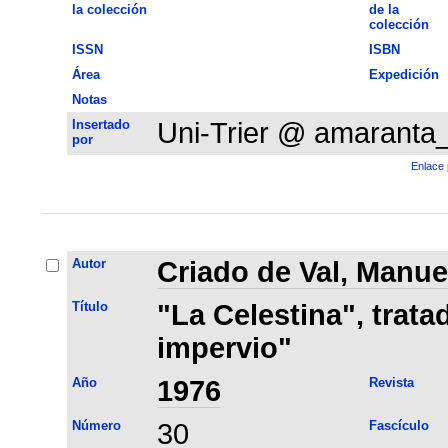
la colección
de la
colección
ISSN
ISBN
Área
Expedición
Notas
Insertado
Uni-Trier @ amaranta
por
Enlace 
Autor
Criado de Val, Manue
Título
"La Celestina", trata
impervio"
Año
1976
Revista
Número
30
Fascículo