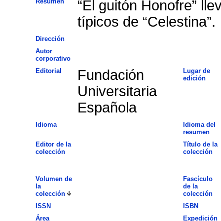
Resumen
“El guitón Honofre” lle
típicos de “Celestina”.
Dirección
Autor
corporativo
Editorial
Fundación
Lugar de
edición
Universitaria
Española
Idioma
Idioma del
resumen
Editor de la
Título de la
colección
colección
Volumen de
Fascículo
la
de la
colección
colección
ISSN
ISBN
Área
Expedición