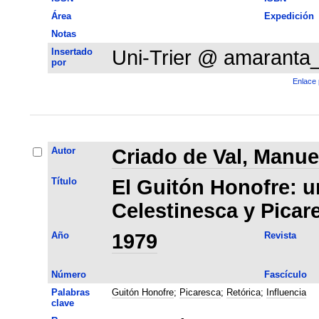
Área
Expedición
Notas
Insertado
Uni-Trier @ amaranta
por
Enlace 
Autor
Criado de Val, Manue
Título
El Guitón Honofre: u
Celestinesca y Picar
Año
1979
Revista
Número
Fascículo
Palabras
Guitón Honofre
;
Picaresca
;
Retórica
;
Influencia
clave