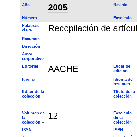
Año
2005
Revista
Número
Fascículo
Palabras
Recopilación de artícu
clave
Resumen
Dirección
Autor
corporativo
Editorial
AACHE
Lugar de
edición
Idioma
Idioma del
resumen
Editor de la
Título de la
colección
colección
Volumen de
12
Fascículo
la
de la
colección
colección
ISSN
ISBN