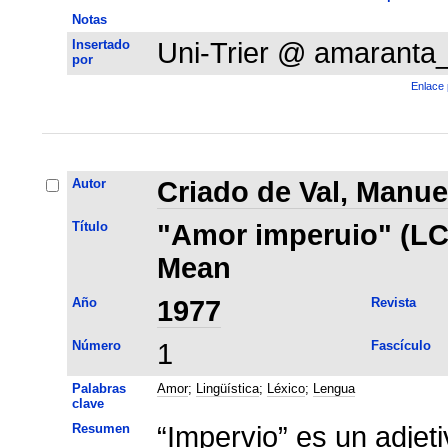
Notas
Insertado
Uni-Trier @ amaranta
por
Enlace 
Autor
Criado de Val, Manue
Título
"Amor imperuio" (LC, 
Mean
Año
1977
Revista
Número
1
Fascículo
Palabras
Amor
;
Lingüística
;
Léxico
;
Lengua
clave
Resumen
“Impervio” es un adjet