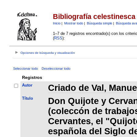
Bibliografía celestinesca
Inicio
|
Mostrar todo
|
Búsqueda simple
|
Búsqueda av
1–7 de 7 registros encontrado(s) con los criter
(
RSS
):
Opciones de búsqueda y visualización
Seleccionar todo
Deseleccionar todo
Registros
Autor
Criado de Val, Manue
Título
Don Quijote y Cervan
(coleccón de trabajo
Cervantes, el "Quijote
española del Siglo d