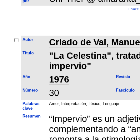
por
Enlace 
Autor
Criado de Val, Manue
Título
"La Celestina", trata
impervio"
Año
1976
Revista
Número
30
Fascículo
Palabras
Amor
;
Interpretación
;
Léxico
;
Lenguaje
clave
Resumen
“Impervio” es un adjet
complementando a “amo
remonta a la etimología