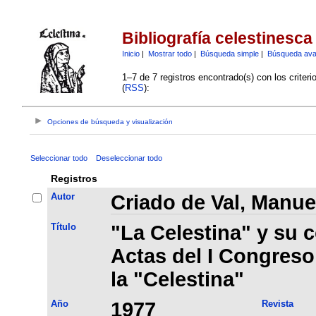
Bibliografía celestinesca
Inicio
|
Mostrar todo
|
Búsqueda simple
|
Búsqueda av
1–7 de 7 registros encontrado(s) con los criter
(
RSS
):
Opciones de búsqueda y visualización
Seleccionar todo
Deseleccionar todo
Registros
Autor
Criado de Val, Manue
Título
"La Celestina" y su c
Actas del I Congreso
la "Celestina"
Año
1977
Revista