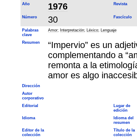
Año
1976
Revista
Número
30
Fascículo
Palabras
Amor
;
Interpretación
;
Léxico
;
Lenguaje
clave
Resumen
“Impervio” es un adjet
complementando a “amo
remonta a la etimología
amor es algo inaccesib
Dirección
Autor
corporativo
Editorial
Lugar de
edición
Idioma
Idioma del
resumen
Editor de la
Título de la
colección
colección