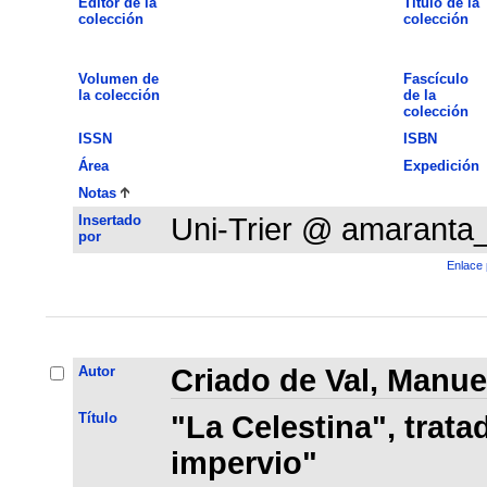
Editor de la
Título de la
colección
colección
Volumen de
Fascículo
la colección
de la
colección
ISSN
ISBN
Área
Expedición
Notas
Insertado
Uni-Trier @ amaranta
por
Enlace 
Autor
Criado de Val, Manue
Título
"La Celestina", trata
impervio"