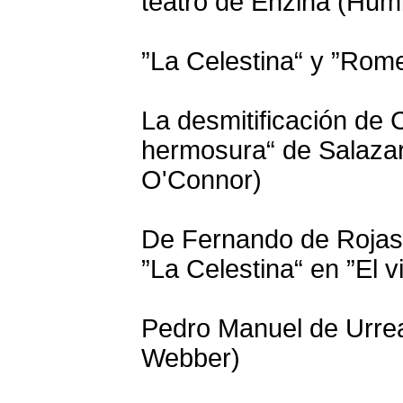
teatro de Enzina (Hum
”La Celestina“ y ”Romeo
La desmitificación de 
hermosura“ de Salazar
O'Connor)
De Fernando de Rojas 
”La Celestina“ en ”El v
Pedro Manuel de Urrea
Webber)