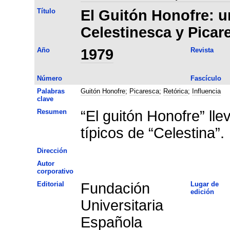
Título
El Guitón Honofre: u
Celestinesca y Picar
Año
1979
Revista
Número
Fascículo
Palabras
Guitón Honofre
;
Picaresca
;
Retórica
;
Influencia
clave
Resumen
“El guitón Honofre” lle
típicos de “Celestina”.
Dirección
Autor
corporativo
Editorial
Fundación
Lugar de
edición
Universitaria
Española