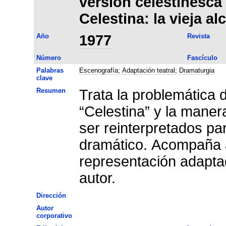
versión celestinesca
Celestina: la vieja a
Año
1977
Revista
Número
Fascículo
Palabras
Escenografía
;
Adaptación teatral
;
Dramaturgia
clave
Resumen
Trata la problemática 
“Celestina” y la mane
ser reinterpretados pa
dramático. Acompaña al
representación adaptada
autor.
Dirección
Autor
corporativo