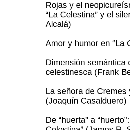
Rojas y el neopicureís
“La Celestina” y el sil
Alcalá)
Amor y humor en “La C
Dimensión semántica d
celestinesca (Frank Be
La señora de Cremes y
(Joaquín Casalduero)
De “huerta” a “huerto”:
Celestina” (James R.