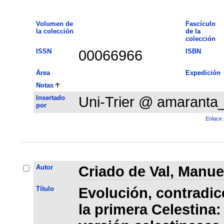
Volumen de
Fascículo
la colección
de la
colección
ISSN
00066966
ISBN
Área
Expedición
Notas
Insertado
Uni-Trier @ amaranta
por
Enlace 
Autor
Criado de Val, Manue
Título
Evolución, contradic
la primera Celestina: