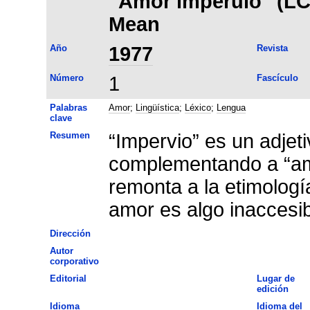
"Amor imperuio" (LC, 
Mean
Año
1977
Revista
Número
1
Fascículo
Palabras
Amor
;
Lingüística
;
Léxico
;
Lengua
clave
Resumen
“Impervio” es un adjet
complementando a “amo
remonta a la etimología
amor es algo inaccesib
Dirección
Autor
corporativo
Editorial
Lugar de
edición
Idioma
Idioma del