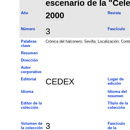
escenario de la "Cele
Año
2000
Revista
Número
3
Fascículo
Palabras
Crónica del halconero
;
Sevilla
;
Localización
;
Conte
clave
Resumen
Dirección
Autor
corporativo
Editorial
CEDEX
Lugar de
edición
Idioma
Idioma del
resumen
Editor de la
Título de la
colección
colección
Volumen de
3
Fascículo
la colección
de la