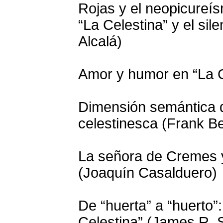
Rojas y el neopicureís
“La Celestina” y el sil
Alcalá)
Amor y humor en “La C
Dimensión semántica d
celestinesca (Frank Be
La señora de Cremes y
(Joaquín Casalduero)
De “huerta” a “huerto”:
Celestina” (James R.