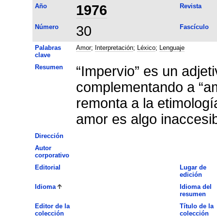
Año
1976
Revista
Número
30
Fascículo
Palabras
Amor
;
Interpretación
;
Léxico
;
Lenguaje
clave
Resumen
“Impervio” es un adjet
complementando a “amo
remonta a la etimología
amor es algo inaccesib
Dirección
Autor
corporativo
Editorial
Lugar de
edición
Idioma
Idioma del
resumen
Editor de la
Título de la
colección
colección