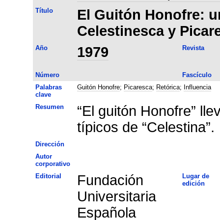
Título
El Guitón Honofre: u
Celestinesca y Picar
Año
1979
Revista
Número
Fascículo
Palabras
Guitón Honofre
;
Picaresca
;
Retórica
;
Influencia
clave
Resumen
“El guitón Honofre” lle
típicos de “Celestina”.
Dirección
Autor
corporativo
Editorial
Fundación
Lugar de
edición
Universitaria
Española