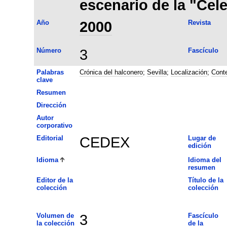
escenario de la "Cele
Año
2000
Revista
Número
3
Fascículo
Palabras
Crónica del halconero
;
Sevilla
;
Localización
;
Conte
clave
Resumen
Dirección
Autor
corporativo
Editorial
CEDEX
Lugar de
edición
Idioma
Idioma del
resumen
Editor de la
Título de la
colección
colección
Volumen de
3
Fascículo
la colección
de la