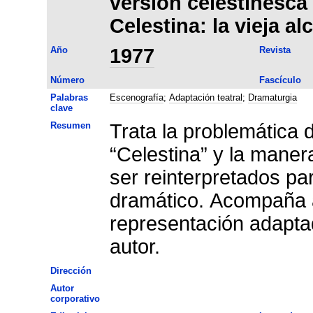
versión celestinesca
Celestina: la vieja a
Año
1977
Revista
Número
Fascículo
Palabras
Escenografía
;
Adaptación teatral
;
Dramaturgia
clave
Resumen
Trata la problemática 
“Celestina” y la mane
ser reinterpretados pa
dramático. Acompaña al
representación adaptada
autor.
Dirección
Autor
corporativo