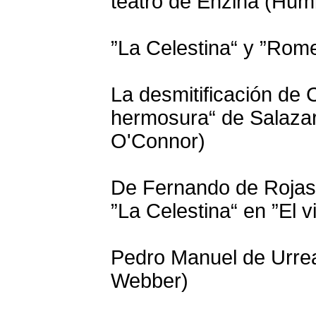
teatro de Enzina (Hum
”La Celestina“ y ”Romeo
La desmitificación de 
hermosura“ de Salazar
O'Connor)
De Fernando de Rojas 
”La Celestina“ en ”El v
Pedro Manuel de Urrea
Webber)