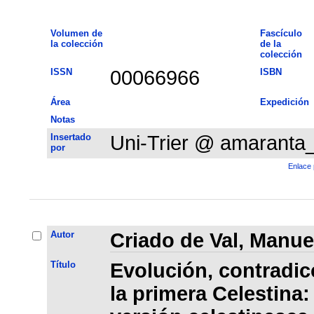
Volumen de
Fascículo
la colección
de la
colección
ISSN
00066966
ISBN
Área
Expedición
Notas
Insertado
Uni-Trier @ amaranta
por
Enlace 
Autor
Criado de Val, Manue
Título
Evolución, contradic
la primera Celestina: