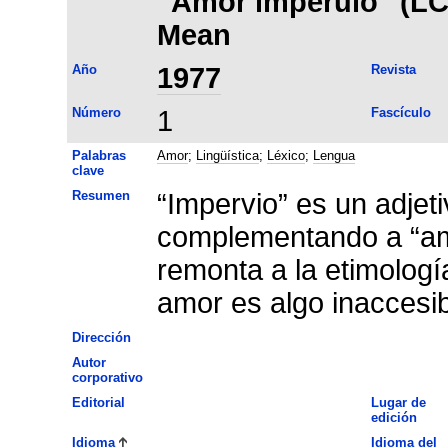
"Amor imperuio" (LC, 
Mean
Año
1977
Revista
Número
1
Fascículo
Palabras
Amor
;
Lingüística
;
Léxico
;
Lengua
clave
Resumen
“Impervio” es un adjet
complementando a “amo
remonta a la etimología
amor es algo inaccesib
Dirección
Autor
corporativo
Editorial
Lugar de
edición
Idioma
Idioma del