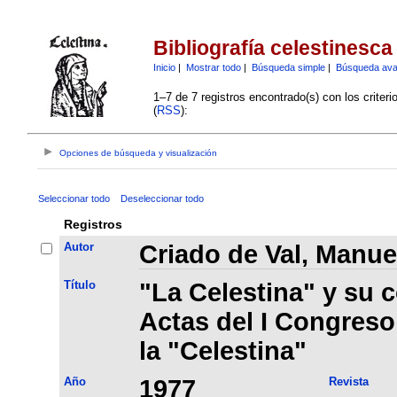
Bibliografía celestinesca
Inicio
|
Mostrar todo
|
Búsqueda simple
|
Búsqueda av
1–7 de 7 registros encontrado(s) con los criter
(
RSS
):
Opciones de búsqueda y visualización
Seleccionar todo
Deseleccionar todo
Registros
Autor
Criado de Val, Manue
Título
"La Celestina" y su c
Actas del I Congreso
la "Celestina"
Año
1977
Revista