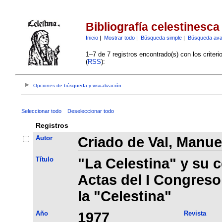
Bibliografía celestinesca
Inicio
|
Mostrar todo
|
Búsqueda simple
|
Búsqueda av
1–7 de 7 registros encontrado(s) con los criter
(
RSS
):
Opciones de búsqueda y visualización
Seleccionar todo
Deseleccionar todo
Registros
Autor
Criado de Val, Manue
Título
"La Celestina" y su c
Actas del I Congreso
la "Celestina"
Año
1977
Revista