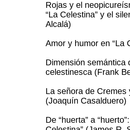
Rojas y el neopicureís
“La Celestina” y el sil
Alcalá)
Amor y humor en “La C
Dimensión semántica d
celestinesca (Frank Be
La señora de Cremes y
(Joaquín Casalduero)
De “huerta” a “huerto”:
Celestina” (James R.