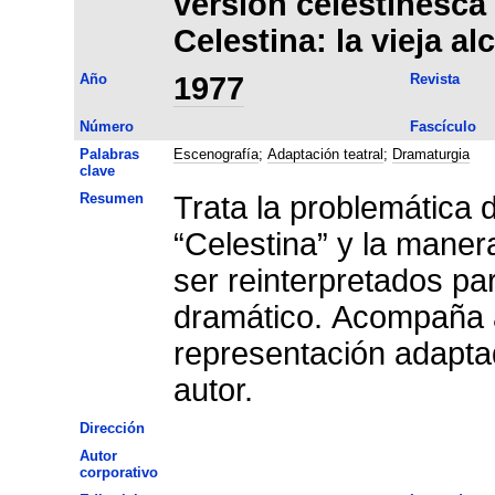
versión celestinesca
Celestina: la vieja a
Año
1977
Revista
Número
Fascículo
Palabras
Escenografía
;
Adaptación teatral
;
Dramaturgia
clave
Resumen
Trata la problemática 
“Celestina” y la mane
ser reinterpretados pa
dramático. Acompaña al
representación adaptada
autor.
Dirección
Autor
corporativo