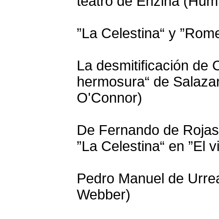
teatro de Enzina (Hum
”La Celestina“ y ”Romeo
La desmitificación de 
hermosura“ de Salazar
O'Connor)
De Fernando de Rojas 
”La Celestina“ en ”El v
Pedro Manuel de Urrea
Webber)