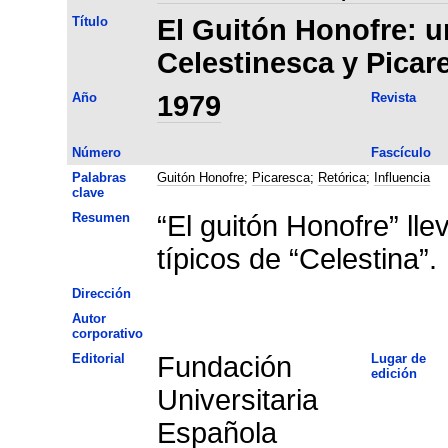
Título
El Guitón Honofre: u
Celestinesca y Picar
Año
1979
Revista
Número
Fascículo
Palabras
Guitón Honofre
;
Picaresca
;
Retórica
;
Influencia
clave
Resumen
“El guitón Honofre” lle
típicos de “Celestina”.
Dirección
Autor
corporativo
Editorial
Fundación
Lugar de
edición
Universitaria
Española