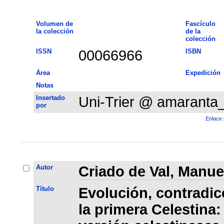
Volumen de
Fascículo
la colección
de la
colección
ISSN
00066966
ISBN
Área
Expedición
Notas
Insertado
Uni-Trier @ amaranta
por
Enlace 
Autor
Criado de Val, Manue
Título
Evolución, contradic
la primera Celestina: