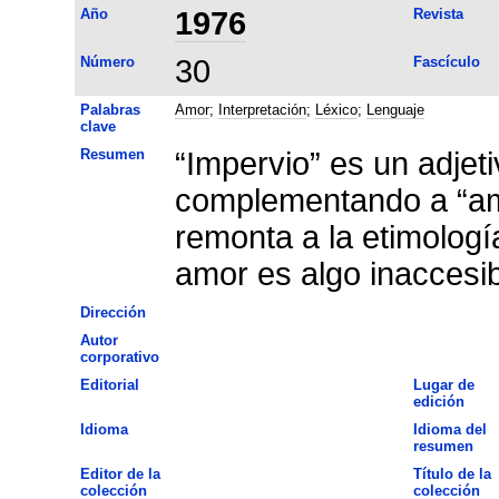
Año
1976
Revista
Número
30
Fascículo
Palabras
Amor
;
Interpretación
;
Léxico
;
Lenguaje
clave
Resumen
“Impervio” es un adjet
complementando a “amo
remonta a la etimología
amor es algo inaccesib
Dirección
Autor
corporativo
Editorial
Lugar de
edición
Idioma
Idioma del
resumen
Editor de la
Título de la
colección
colección