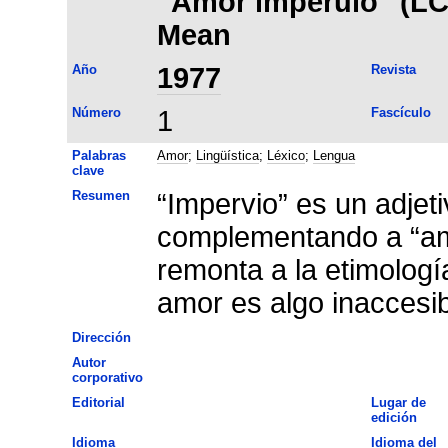
"Amor imperuio" (LC, 
Mean
Año
1977
Revista
Número
1
Fascículo
Palabras
Amor
;
Lingüística
;
Léxico
;
Lengua
clave
Resumen
“Impervio” es un adjet
complementando a “amo
remonta a la etimología
amor es algo inaccesib
Dirección
Autor
corporativo
Editorial
Lugar de
edición
Idioma
Idioma del