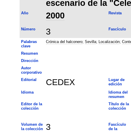
escenario de la "Cele
Año
2000
Revista
Número
3
Fascículo
Palabras
Crónica del halconero
;
Sevilla
;
Localización
;
Conte
clave
Resumen
Dirección
Autor
corporativo
Editorial
CEDEX
Lugar de
edición
Idioma
Idioma del
resumen
Editor de la
Título de la
colección
colección
Volumen de
3
Fascículo
la colección
de la