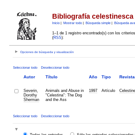
Bibliografía celestinesca
Inicio
|
Mostrar todo
|
Búsqueda simple
|
Búsqueda av
1–1 de 1 registro encontrado(s) con los criteri
(
RSS
):
Opciones de búsqueda y visualización
Seleccionar todo
Deseleccionar todo
Autor
Título
Año
Tipo
Revista
Severin,
Animals and Abuse in
1997
Artículo
Celestin
Dorothy
"Celestina": The Dog
Sherman
and the Ass
Seleccionar todo
Deseleccionar todo
Todas las entradas
Sólo las entradas seleccionadas: