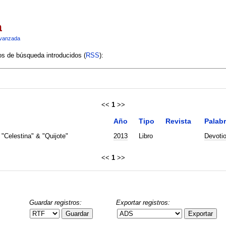
a
vanzada
ios de búsqueda introducidos (
RSS
):
<<
1
>>
Año
Tipo
Revista
Palabr
"Celestina" & "Quijote"
2013
Libro
Devoti
<<
1
>>
Guardar registros:
Exportar registros:
Guardar
Exportar