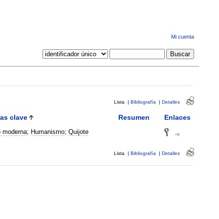
Mi cuenta
Lista
|
Bibliografía
|
Detalles
as clave
Resumen
Enlaces
o moderna
;
Humanismo
;
Quijote
Lista
|
Bibliografía
|
Detalles