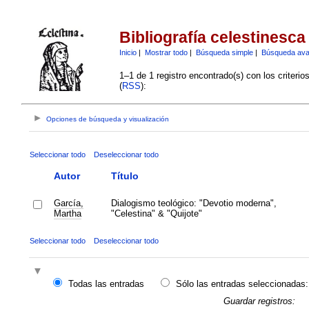
Bibliografía celestinesca
Inicio
|
Mostrar todo
|
Búsqueda simple
|
Búsqueda av
1–1 de 1 registro encontrado(s) con los criteri
(
RSS
):
Opciones de búsqueda y visualización
Seleccionar todo
Deseleccionar todo
Autor
Título
García,
Dialogismo teológico: "Devotio moderna",
Martha
"Celestina" & "Quijote"
Seleccionar todo
Deseleccionar todo
Todas las entradas
Sólo las entradas seleccionadas:
Guardar registros: