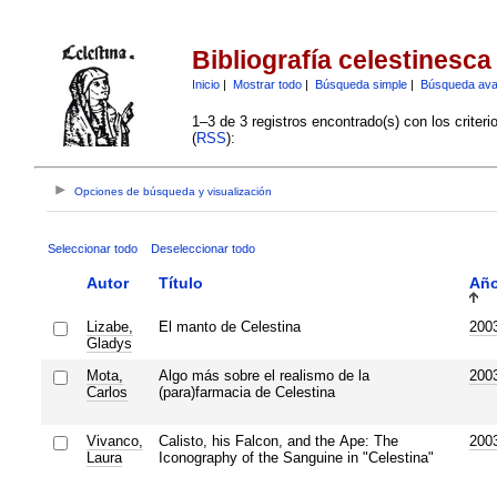
Bibliografía celestinesca
Inicio
|
Mostrar todo
|
Búsqueda simple
|
Búsqueda av
1–3 de 3 registros encontrado(s) con los criter
(
RSS
):
Opciones de búsqueda y visualización
Seleccionar todo
Deseleccionar todo
Autor
Título
Añ
Lizabe,
El manto de Celestina
200
Gladys
Mota,
Algo más sobre el realismo de la
200
Carlos
(para)farmacia de Celestina
Vivanco,
Calisto, his Falcon, and the Ape: The
200
Laura
Iconography of the Sanguine in "Celestina"