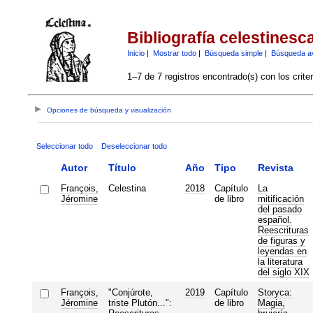
Bibliografía celestinesc
Inicio
|
Mostrar todo
|
Búsqueda simple
|
Búsqueda a
1–7 de 7 registros encontrado(s) con los crite
Opciones de búsqueda y visualización
Seleccionar todo
Deseleccionar todo
Autor
Título
Año
Tipo
Revista
François,
Celestina
2018
Capítulo
La
Jéromine
de libro
mitificación
del pasado
español.
Reescrituras
de figuras y
leyendas en
la literatura
del siglo XIX
François,
"Conjúrote,
2019
Capítulo
Storyca:
Jéromine
triste Plutón...":
de libro
Magia,