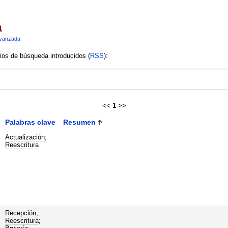
a
vanzada
rios de búsqueda introducidos (
RSS
):
<<
1
>>
Palabras clave
Resumen
Actualización
;
Reescritura
Recepción
;
Reescritura
;