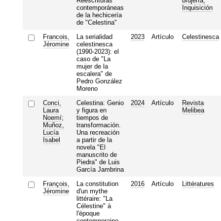
Reescrituras
brujería,
contemporáneas
Inquisición
de la hechicería
de "Celestina"
Francois,
La serialidad
2023
Artículo
Celestinesca
Jéromine
celestinesca
(1990-2023): el
caso de "La
mujer de la
escalera" de
Pedro González
Moreno
Conci,
Celestina: Genio
2024
Artículo
Revista
Laura
y figura en
Melibea
Noemí
;
tiempos de
Muñoz,
transformación.
Lucía
Una recreación
Isabel
a partir de la
novela "El
manuscrito de
Piedra" de Luis
García Jambrina
François,
La constitution
2016
Artículo
Littératures
Jéromine
d'un mythe
littéraire: "La
Célestine" à
l'époque
contemporaine