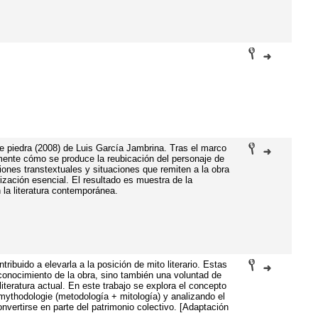
e piedra (2008) de Luis García Jambrina. Tras el marco
lmente cómo se produce la reubicación del personaje de
siones transtextuales y situaciones que remiten a la obra
ización esencial. El resultado es muestra de la
n la literatura contemporánea.
buido a elevarla a la posición de mito literario. Estas
onocimiento de la obra, sino también una voluntad de
iteratura actual. En este trabajo se explora el concepto
 mythodologie (metodología + mitología) y analizando el
onvertirse en parte del patrimonio colectivo. [Adaptación