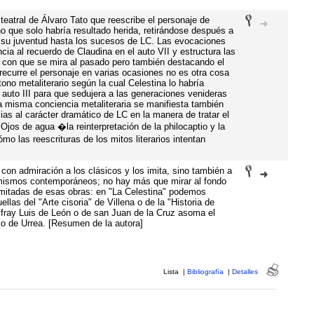
teatral de Álvaro Tato que reescribe el personaje de
ino que solo habría resultado herida, retirándose después a
 su juventud hasta los sucesos de LC. Las evocaciones
encia al recuerdo de Claudina en el auto VII y estructura las
ia con que se mira al pasado pero también destacando el
ecurre el personaje en varias ocasiones no es otra cosa
tono metaliterario según la cual Celestina lo habría
 auto III para que sedujera a las generaciones venideras
ta misma conciencia metaliteraria se manifiesta también
ias al carácter dramático de LC en la manera de tratar el
 Ojos de agua �la reinterpretación de la philocaptio y la
o las reescrituras de los mitos literarios intentan
 con admiración a los clásicos y los imita, sino también a
 mismos contemporáneos; no hay más que mirar al fondo
 imitadas de esas obras: en "La Celestina" podemos
llas del "Arte cisoria" de Villena o de la "Historia de
 fray Luis de León o de san Juan de la Cruz asoma el
mo de Urrea. [Resumen de la autora]
Lista
|
Bibliografía
|
Detalles