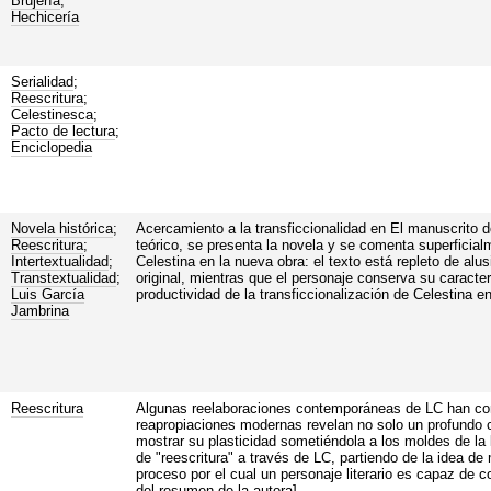
Brujería
;
Hechicería
Serialidad
;
Reescritura
;
Celestinesca
;
Pacto de lectura
;
Enciclopedia
Novela histórica
;
Acercamiento a la transficcionalidad en El manuscrito d
Reescritura
;
teórico, se presenta la novela y se comenta superficia
Intertextualidad
;
Celestina en la nueva obra: el texto está repleto de alu
Transtextualidad
;
original, mientras que el personaje conserva su caracter
Luis García
productividad de la transficcionalización de Celestina e
Jambrina
Reescritura
Algunas reelaboraciones contemporáneas de LC han contri
reapropiaciones modernas revelan no solo un profundo c
mostrar su plasticidad sometiéndola a los moldes de la l
de "reescritura" a través de LC, partiendo de la idea de
proceso por el cual un personaje literario es capaz de c
del resumen de la autora]