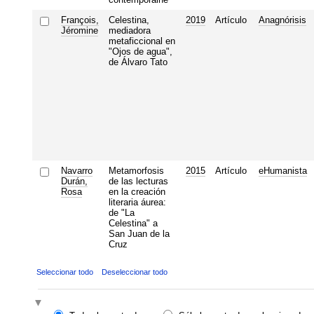
François,
Celestina,
2019
Artículo
Anagnórisis
Jéromine
mediadora
metaficcional en
"Ojos de agua",
de Álvaro Tato
Navarro
Metamorfosis
2015
Artículo
eHumanista
Durán,
de las lecturas
Rosa
en la creación
literaria áurea:
de "La
Celestina" a
San Juan de la
Cruz
Seleccionar todo
Deseleccionar todo