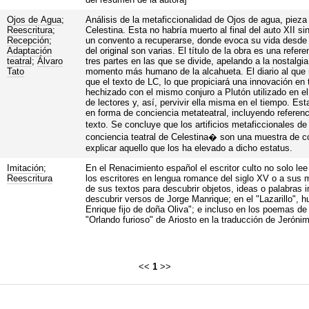
Ojos de Agua
;
Análisis de la metaficcionalidad de Ojos de agua, pieza 
Reescritura
;
Celestina. Esta no habría muerto al final del auto XII s
Recepción
;
un convento a recuperarse, donde evoca su vida desde
Adaptación
del original son varias. El título de la obra es una refer
teatral
;
Álvaro
tres partes en las que se divide, apelando a la nostalg
Tato
momento más humano de la alcahueta. El diario al que r
que el texto de LC, lo que propiciará una innovación en 
hechizado con el mismo conjuro a Plutón utilizado en el
de lectores y, así, pervivir ella misma en el tiempo. Es
en forma de conciencia metateatral, incluyendo referenc
texto. Se concluye que los artificios metaficcionales de
conciencia teatral de Celestina� son una muestra de cóm
explicar aquello que los ha elevado a dicho estatus.
Imitación
;
En el Renacimiento español el escritor culto no solo lee
Reescritura
los escritores en lengua romance del siglo XV o a sus
de sus textos para descubrir objetos, ideas o palabras
descubrir versos de Jorge Manrique; en el "Lazarillo", hue
Enrique fijo de doña Oliva"; e incluso en los poemas de
"Orlando furioso" de Ariosto en la traducción de Jeróni
<<
1
>>