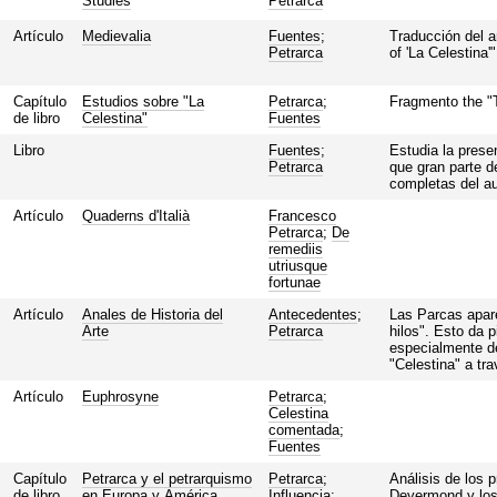
Studies
Petrarca
Artículo
Medievalia
Fuentes
;
Traducción del a
Petrarca
of 'La Celestina'
Capítulo
Estudios sobre "La
Petrarca
;
Fragmento the "T
de libro
Celestina"
Fuentes
Libro
Fuentes
;
Estudia la prese
Petrarca
que gran parte de
completas del au
Artículo
Quaderns d'Italià
Francesco
Petrarca
;
De
remediis
utriusque
fortunae
Artículo
Anales de Historia del
Antecedentes
;
Las Parcas apare
Arte
Petrarca
hilos". Esto da p
especialmente de
"Celestina" a tra
Artículo
Euphrosyne
Petrarca
;
Celestina
comentada
;
Fuentes
Capítulo
Petrarca y el petrarquismo
Petrarca
;
Análisis de los 
de libro
en Europa y América
Influencia
;
Deyermond y los