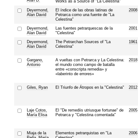
Alan D.
Works as a Source of "La Celestina"
Deyermond,
El índice de las obras latinas de
2008
Alan David
Petrarca como una fuente de "La
Celestina"
Deyermond,
Las fuentes petrarquescas de la
2001
Alan David
"Celestina"
Deyermond,
The Petrarchan Sources of "La
1961
Alan David
Celestina"
Gargano,
A vueltas con Petrarca y La Celestina:
2018
Antonio
el mundo como campo de batalla
entre «conscripta remedia» y
«laberinto de errores»
Giles, Ryan
El Triunfo de Átropos en la "Celestina"
2012
Laje Cotos,
El "De remediis utriusque fortunae" de
2005
María Elisa
Petrarca y "Celestina comentada"
Miaja de la
Elementos petrarquistas en "La
2006
Peña, María
Celestina"