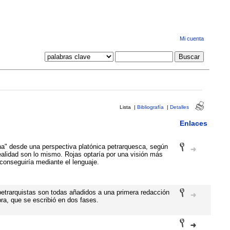
Mi cuenta
Lista
|
Bibliografía
|
Detalles
Enlaces
na" desde una perspectiva platónica petrarquesca, según
realidad son lo mismo. Rojas optaría por una visión más
 conseguiría mediante el lenguaje.
etrarquistas son todas añadidos a una primera redacción
bra, que se escribió en dos fases.