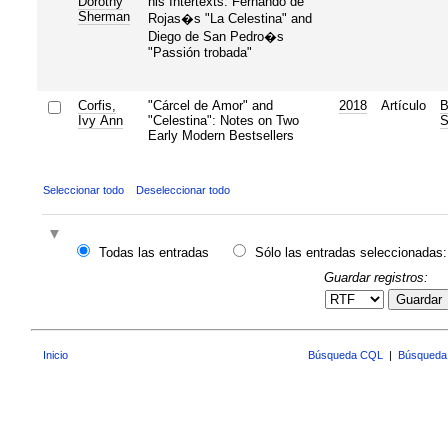
Dorothy
his Intertexts: Fernando de
Sherman
Rojas�s "La Celestina" and
Diego de San Pedro�s
"Passión trobada"
Corfis,
"Cárcel de Amor" and
2018
Artículo
B
Ivy Ann
"Celestina": Notes on Two
S
Early Modern Bestsellers
Seleccionar todo
Deseleccionar todo
Todas las entradas
Sólo las entradas seleccionadas:
Guardar registros:
Guardar
Inicio
Búsqueda CQL
|
Búsqueda