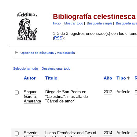
Bibliografía celestinesca
Inicio
|
Mostrar todo
|
Búsqueda simple
|
Búsqueda av
1–3 de 3 registros encontrado(s) con los criter
(
RSS
):
Opciones de búsqueda y visualización
Seleccionar todo
Deseleccionar todo
Autor
Título
Año
Tipo
R
Saguar
Diego de San Pedro en
2012
Artículo
D
García,
"Celestina": más allá de
Amaranta
"Cárcel de amor"
Severin,
Lucas Fernández and Two of
2014
Artículo
e