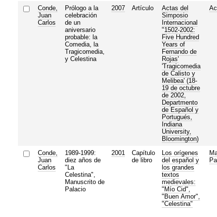
Conde,
Prólogo a la
2007
Artículo
Actas del
Ac
Juan
celebración
Simposio
Carlos
de un
Internacional
aniversario
"1502-2002:
probable: la
Five Hundred
Comedia, la
Years of
Tragicomedia,
Fernando de
y Celestina
Rojas'
'Tragicomedia
de Calisto y
Melibea' (18-
19 de octubre
de 2002,
Departmento
de Español y
Portugués,
Indiana
University,
Bloomington)
Conde,
1989-1999:
2001
Capítulo
Los orígenes
Ma
Juan
diez años de
de libro
del español y
Pa
Carlos
"La
los grandes
Celestina",
textos
Manuscrito de
medievales:
Palacio
"Mío Cid",
"Buen Amor",
"Celestina"