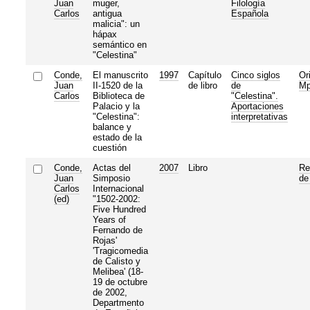
Juan
muger,
Filología
Carlos
antigua
Española
malicia": un
hápax
semántico en
"Celestina"
Conde,
El manuscrito
1997
Capítulo
Cinco siglos
Or
Juan
II-1520 de la
de libro
de
M
Carlos
Biblioteca de
"Celestina".
Palacio y la
Aportaciones
"Celestina":
interpretativas
balance y
estado de la
cuestión
Conde,
Actas del
2007
Libro
Re
Juan
Simposio
de
Carlos
Internacional
(ed)
"1502-2002:
Five Hundred
Years of
Fernando de
Rojas'
'Tragicomedia
de Calisto y
Melibea' (18-
19 de octubre
de 2002,
Departmento