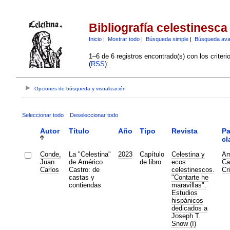
Bibliografía celestinesca
Inicio
|
Mostrar todo
|
Búsqueda simple
|
Búsqueda av
1–6 de 6 registros encontrado(s) con los criter
(
RSS
):
Opciones de búsqueda y visualización
Seleccionar todo
Deseleccionar todo
Autor
Título
Año
Tipo
Revista
Pa
cl
Conde,
La "Celestina"
2023
Capítulo
Celestina y
Am
Juan
de Américo
de libro
ecos
Ca
Carlos
Castro: de
celestinescos.
Cr
castas y
"Contarte he
contiendas
maravillas".
Estudios
hispánicos
dedicados a
Joseph T.
Snow (I)