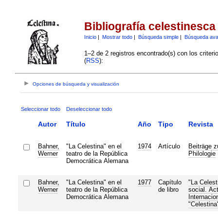
Bibliografía celestinesca
Inicio
|
Mostrar todo
|
Búsqueda simple
|
Búsqueda av
1–2 de 2 registros encontrado(s) con los criter
(
RSS
):
Opciones de búsqueda y visualización
Seleccionar todo
Deseleccionar todo
Autor
Título
Año
Tipo
Revista
Bahner,
"La Celestina" en el
1974
Artículo
Beiträge 
Werner
teatro de la República
Philologie
Democrática Alemana
Bahner,
"La Celestina" en el
1977
Capítulo
"La Celest
Werner
teatro de la República
de libro
social. Ac
Democrática Alemana
Internacio
"Celestina