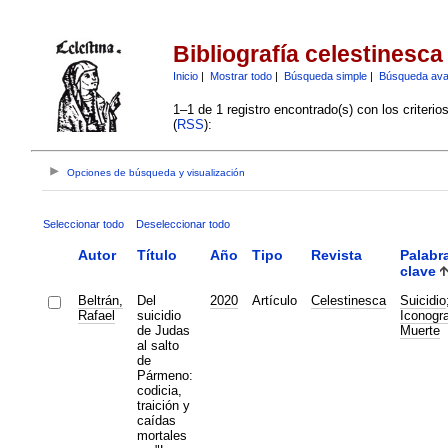
Bibliografía celestinesca
Inicio
|
Mostrar todo
|
Búsqueda simple
|
Búsqueda av
1–1 de 1 registro encontrado(s) con los criteri
(
RSS
):
Opciones de búsqueda y visualización
Seleccionar todo
Deseleccionar todo
Autor
Título
Año
Tipo
Revista
Palabr
clave
Beltrán,
Del
2020
Artículo
Celestinesca
Suicidio
Rafael
suicidio
Iconogra
de Judas
Muerte
al salto
de
Pármeno:
codicia,
traición y
caídas
mortales