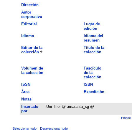
Dirección
Autor
corporativo
Editorial
Lugar de
edición
Idioma
Idioma del
resumen
Editor de la
Título de la
colección
colección
Volumen de
Fascículo
la colección
de la
colección
ISSN
ISBN
Área
Expedición
Notas
Insertado
Uni-Trier @ amaranta_sg @
por
Enlace 
Seleccionar todo
Deseleccionar todo