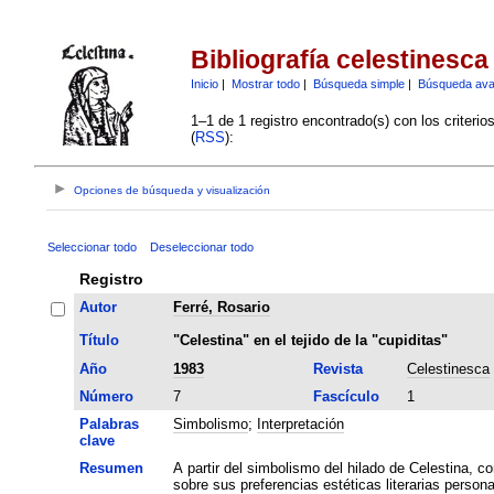
Bibliografía celestinesca
Inicio
|
Mostrar todo
|
Búsqueda simple
|
Búsqueda av
1–1 de 1 registro encontrado(s) con los criteri
(
RSS
):
Opciones de búsqueda y visualización
Seleccionar todo
Deseleccionar todo
Registro
Autor
Ferré, Rosario
Título
"Celestina" en el tejido de la "cupiditas"
Año
1983
Revista
Celestinesca
Número
7
Fascículo
1
Palabras
Simbolismo
;
Interpretación
clave
Resumen
A partir del simbolismo del hilado de Celestina, co
sobre sus preferencias estéticas literarias persona