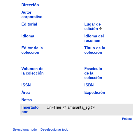
Dirección
Autor
corporativo
Editorial
Lugar de
edición
Idioma
Idioma del
resumen
Editor de la
Título de la
colección
colección
Volumen de
Fascículo
la colección
de la
colección
ISSN
ISBN
Área
Expedición
Notas
Insertado
Uni-Trier @ amaranta_sg @
por
Enlace 
Seleccionar todo
Deseleccionar todo