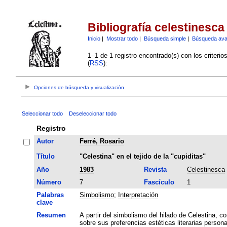
Bibliografía celestinesca
Inicio
|
Mostrar todo
|
Búsqueda simple
|
Búsqueda av
1–1 de 1 registro encontrado(s) con los criteri
(
RSS
):
Opciones de búsqueda y visualización
Seleccionar todo
Deseleccionar todo
Registro
Autor
Ferré, Rosario
Título
"Celestina" en el tejido de la "cupiditas"
Año
1983
Revista
Celestinesca
Número
7
Fascículo
1
Palabras
Simbolismo
;
Interpretación
clave
Resumen
A partir del simbolismo del hilado de Celestina, co
sobre sus preferencias estéticas literarias persona