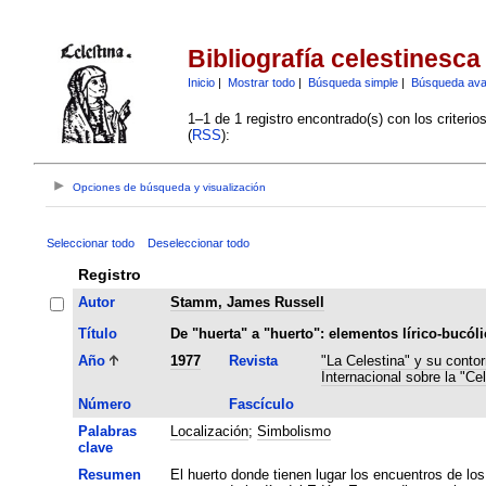
Bibliografía celestinesca
Inicio
|
Mostrar todo
|
Búsqueda simple
|
Búsqueda av
1–1 de 1 registro encontrado(s) con los criteri
(
RSS
):
Opciones de búsqueda y visualización
Seleccionar todo
Deseleccionar todo
Registro
Autor
Stamm, James Russell
Título
De "huerta" a "huerto": elementos lírico-bucól
Año
1977
Revista
"La Celestina" y su contor
Internacional sobre la "Cel
Número
Fascículo
Palabras
Localización
;
Simbolismo
clave
Resumen
El huerto donde tienen lugar los encuentros de lo