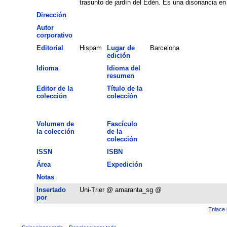
trasunto de jardín del Edén. Es una disonancia en 
Dirección
Autor
corporativo
Editorial
Hispam
Lugar de
Barcelona
edición
Idioma
Idioma del
resumen
Editor de la
Título de la
colección
colección
Volumen de
Fascículo
la colección
de la
colección
ISSN
ISBN
Área
Expedición
Notas
Insertado
Uni-Trier @ amaranta_sg @
por
Enlace 