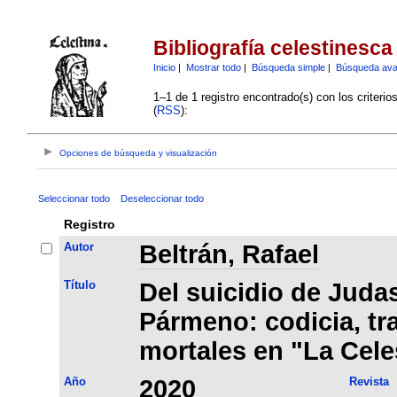
Bibliografía celestinesca
Inicio
|
Mostrar todo
|
Búsqueda simple
|
Búsqueda av
1–1 de 1 registro encontrado(s) con los criteri
(
RSS
):
Opciones de búsqueda y visualización
Seleccionar todo
Deseleccionar todo
Registro
Autor
Beltrán, Rafael
Título
Del suicidio de Judas
Pármeno: codicia, tra
mortales en "La Cele
Año
2020
Revista