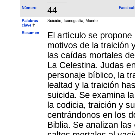
Número
44
Fascícul
Palabras
Suicidio
;
Iconografía
;
Muerte
clave
Resumen
El artículo se propone 
motivos de la traición 
las caídas mortales de
La Celestina. Judas e
personaje bíblico, la t
lealtad y la traición h
suicida. Se examina la 
la codicia, traición y 
centrándonos en los dos
Biblia. Se analizan las
saltos mortales al vacío (Sempronio y Pármeno) y el