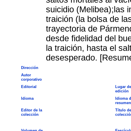
suicidio (Melibea);las imágenes de representación de la
traición (la bolsa de l
trayectoria de Pármen
desde fidelidad del bu
la traición, hasta el sa
desesperado. [Resumen
Dirección
Autor
corporativo
Editorial
Lugar d
edición
Idioma
Idioma d
resumen
Editor de la
Título de
colección
colecció
Volumen de
Fascícul