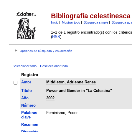
Bibliografía celestinesca
Inicio
|
Mostrar todo
|
Búsqueda simple
|
Búsqueda av
1–1 de 1 registro encontrado(s) con los criteri
(
RSS
):
Opciones de búsqueda y visualización
Seleccionar todo
Deseleccionar todo
Registro
Autor
Middleton, Adrienne Renee
Título
Power and Gender in "La Celestina"
Año
2002
Número
Palabras
Feminismo
;
Poder
clave
Resumen
Dirección