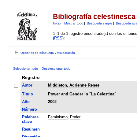
Bibliografía celestinesca
Inicio
|
Mostrar todo
|
Búsqueda simple
|
Búsqueda av
1–1 de 1 registro encontrado(s) con los criteri
(
RSS
):
Opciones de búsqueda y visualización
Seleccionar todo
Deseleccionar todo
Registro
Autor
Middleton, Adrienne Renee
Título
Power and Gender in "La Celestina"
Año
2002
Número
Palabras
Feminismo
;
Poder
clave
Resumen
Dirección