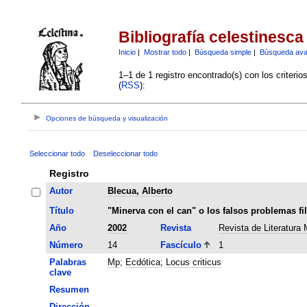
Bibliografía celestinesca
Inicio
|
Mostrar todo
|
Búsqueda simple
|
Búsqueda av
1–1 de 1 registro encontrado(s) con los criteri
(
RSS
):
Opciones de búsqueda y visualización
Seleccionar todo
Deseleccionar todo
Registro
Autor
Blecua, Alberto
Título
"Minerva con el can" o los falsos problemas fi
Año
2002
Revista
Revista de Literatura 
Número
14
Fascículo
1
Palabras
Mp
;
Ecdótica
;
Locus criticus
clave
Resumen
Dirección