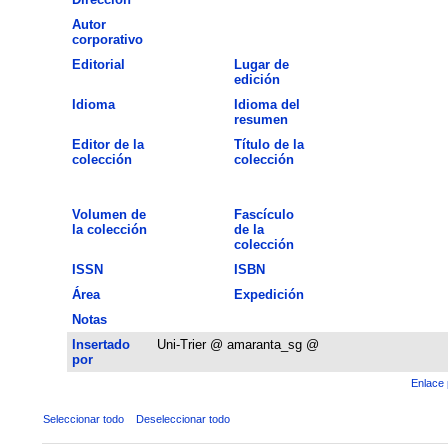
Autor
corporativo
Editorial
Lugar de
edición
Idioma
Idioma del
resumen
Editor de la
Título de la
colección
colección
Volumen de
Fascículo
la colección
de la
colección
ISSN
ISBN
Área
Expedición
Notas
Insertado
Uni-Trier @ amaranta_sg @
por
Enlace 
Seleccionar todo
Deseleccionar todo