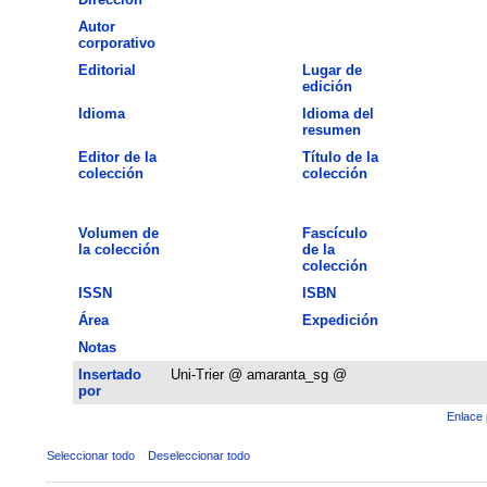
Autor
corporativo
Editorial
Lugar de
edición
Idioma
Idioma del
resumen
Editor de la
Título de la
colección
colección
Volumen de
Fascículo
la colección
de la
colección
ISSN
ISBN
Área
Expedición
Notas
Insertado
Uni-Trier @ amaranta_sg @
por
Enlace 
Seleccionar todo
Deseleccionar todo