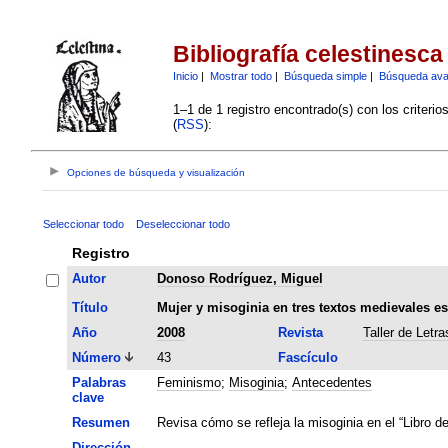
Bibliografía celestinesca
Inicio
|
Mostrar todo
|
Búsqueda simple
|
Búsqueda av
1–1 de 1 registro encontrado(s) con los criteri
(
RSS
):
Opciones de búsqueda y visualización
Seleccionar todo
Deseleccionar todo
Registro
Autor
Donoso Rodríguez, Miguel
Título
Mujer y misoginia en tres textos medievales e
Año
2008
Revista
Taller de Letra
Número
43
Fascículo
Palabras
Feminismo
;
Misoginia
;
Antecedentes
clave
Resumen
Revisa cómo se refleja la misoginia en el “Libro de
Dirección