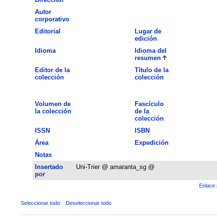
Autor
corporativo
Editorial
Lugar de
edición
Idioma
Idioma del
resumen
Editor de la
Título de la
colección
colección
Volumen de
Fascículo
la colección
de la
colección
ISSN
ISBN
Área
Expedición
Notas
Insertado
Uni-Trier @ amaranta_sg @
por
Enlace 
Seleccionar todo
Deseleccionar todo