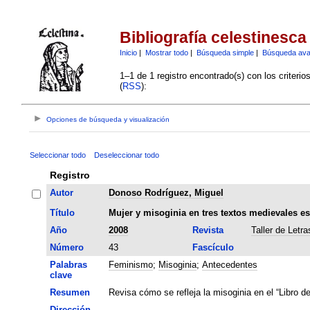
Bibliografía celestinesca
Inicio
|
Mostrar todo
|
Búsqueda simple
|
Búsqueda av
1–1 de 1 registro encontrado(s) con los criteri
(
RSS
):
Opciones de búsqueda y visualización
Seleccionar todo
Deseleccionar todo
Registro
Autor
Donoso Rodríguez, Miguel
Título
Mujer y misoginia en tres textos medievales e
Año
2008
Revista
Taller de Letra
Número
43
Fascículo
Palabras
Feminismo
;
Misoginia
;
Antecedentes
clave
Resumen
Revisa cómo se refleja la misoginia en el “Libro de
Dirección