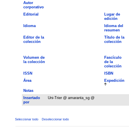
Autor
corporativo
Editorial
Lugar de
edición
Idioma
Idioma del
resumen
Editor de la
Título de la
colección
colección
Volumen de
Fascículo
la colección
de la
colección
ISSN
ISBN
Área
Expedición
Notas
Insertado
Uni-Trier @ amaranta_sg @
por
Seleccionar todo
Deseleccionar todo