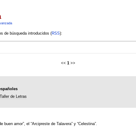
a
vanzada
ios de búsqueda introducidos (
RSS
):
<<
1
>>
españoles
Taller de Letras
de buen amor”, el “Arcipreste de Talavera” y “Celestina”.