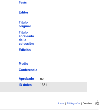
Tesis
Editor
Título
original
Título
abreviado
de la
colección
Edición
Medio
Conferencia
Aprobado
no
ID único
1331
Lista
|
Bibliografía
|
Detalles