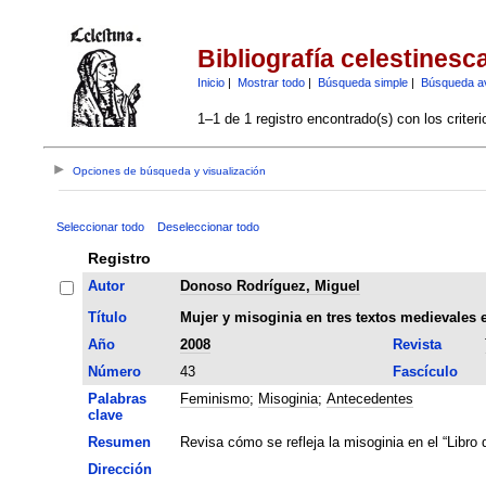
Bibliografía celestinesc
Inicio
|
Mostrar todo
|
Búsqueda simple
|
Búsqueda a
1–1 de 1 registro encontrado(s) con los criter
Opciones de búsqueda y visualización
Seleccionar todo
Deseleccionar todo
Registro
Autor
Donoso Rodríguez, Miguel
Título
Mujer y misoginia en tres textos medievales 
Año
2008
Revista
Número
43
Fascículo
Palabras
Feminismo
;
Misoginia
;
Antecedentes
clave
Resumen
Revisa cómo se refleja la misoginia en el “Libro 
Dirección