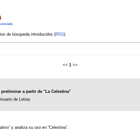
a
vanzada
rios de búsqueda introducidos (
RSS
):
<<
1
>>
reliminar a partir de "La Celestina"
Anuario de Letras
tivo” y analiza su uso en “Celestina”.