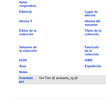
Autor
corporativo
Editorial
Lugar de
edición
Idioma
Idioma del
resumen
Editor de la
Título de la
colección
colección
Volumen de
Fascículo
la colección
de la
colección
ISSN
ISBN
Área
Expedición
Notas
Insertado
Uni-Trier @ amaranta_sg @
por