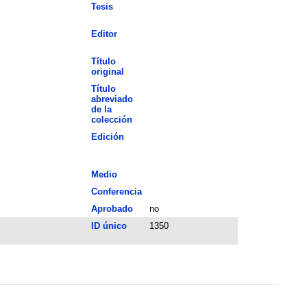
Tesis
Editor
Título
original
Título
abreviado
de la
colección
Edición
Medio
Conferencia
Aprobado
no
ID único
1350