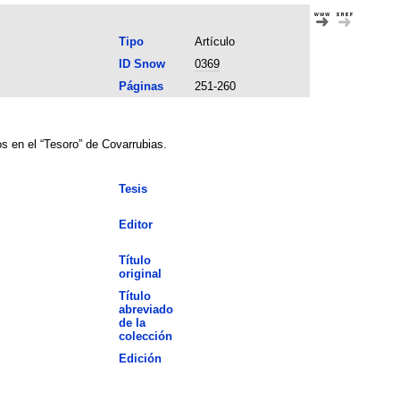
Tipo
Artículo
ID Snow
0369
Páginas
251-260
os en el “Tesoro” de Covarrubias.
Tesis
Editor
Título
original
Título
abreviado
de la
colección
Edición