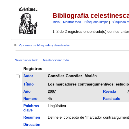
Bibliografía celestinesc
Inicio
|
Mostrar todo
|
Búsqueda simple
|
Búsqueda a
1–2 de 2 registros encontrado(s) con los crite
Opciones de búsqueda y visualización
Seleccionar todo
Deseleccionar todo
Registros
Autor
González González, Marlén
Título
Los marcadores contraargumentivos: estudio p
Año
2007
Revista
Número
45
Fascículo
Palabras
Lingüística
clave
Resumen
Define el concepto de “marcador contraargumenta
Dirección