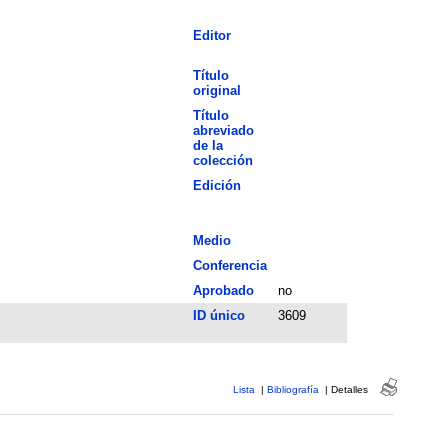
Editor
Título
original
Título
abreviado
de la
colección
Edición
Medio
Conferencia
Aprobado
no
ID único
3609
Lista
|
Bibliografía
|
Detalles