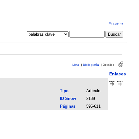
Mi cuenta
Lista
|
Bibliografía
|
Detalles
Enlaces
Tipo
Artículo
ID Snow
2189
Páginas
595-611