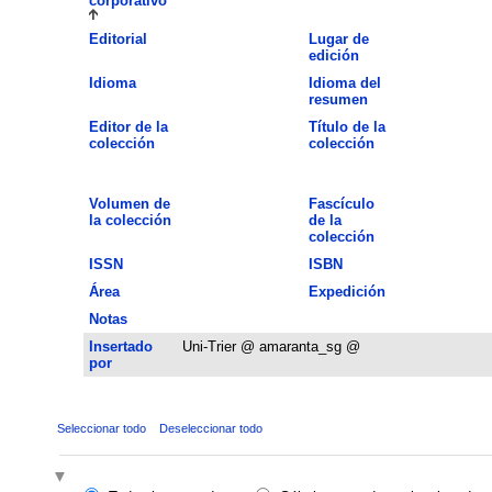
corporativo
Editorial
Lugar de
edición
Idioma
Idioma del
resumen
Editor de la
Título de la
colección
colección
Volumen de
Fascículo
la colección
de la
colección
ISSN
ISBN
Área
Expedición
Notas
Insertado
Uni-Trier @ amaranta_sg @
por
Seleccionar todo
Deseleccionar todo