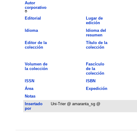
Autor
corporativo
Editorial
Lugar de
edición
Idioma
Idioma del
resumen
Editor de la
Título de la
colección
colección
Volumen de
Fascículo
la colección
de la
colección
ISSN
ISBN
Área
Expedición
Notas
Insertado
Uni-Trier @ amaranta_sg @
por