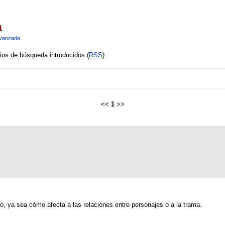
a
vanzada
rios de búsqueda introducidos (
RSS
):
<<
1
>>
go, ya sea cómo afecta a las relaciones entre personajes o a la trama.