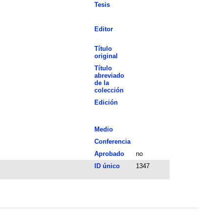
Tesis
Editor
Título
original
Título
abreviado
de la
colección
Edición
Medio
Conferencia
Aprobado
no
ID único
1347