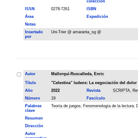
colección
ISSN
0278-7261
ISBN
Área
Expedición
Notas
Insertado
Uni-Trier @ amaranta_sg @
por
Autor
Mallorquí-Ruscalleda, Enric
Título
"Celestina" ludens: La negociación del dolor 
Año
2022
Revista
SCRIPTA, Revis
Número
19
Fascículo
Palabras
Teoría de juegos
;
Fenomenología de la lectura
;
D
clave
Resumen
Dirección
Autor