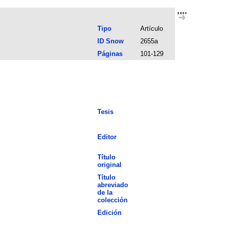
Tipo
Artículo
ID Snow
2655a
Páginas
101-129
Tesis
Editor
Título
original
Título
abreviado
de la
colección
Edición