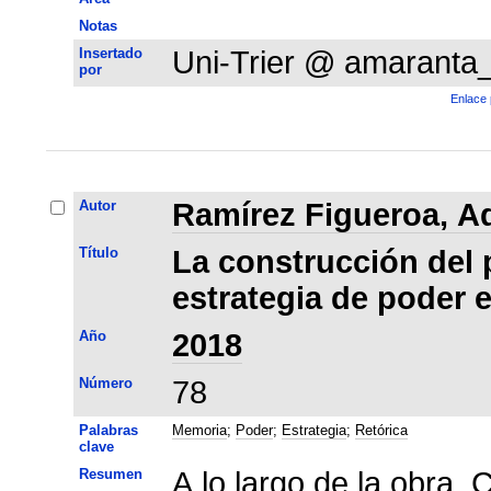
Notas
Insertado
Uni-Trier @ amaranta
por
Enlace 
Autor
Ramírez Figueroa, A
Título
La construcción del
estrategia de poder 
Año
2018
Número
78
Palabras
Memoria
;
Poder
;
Estrategia
;
Retórica
clave
Resumen
A lo largo de la obra, 