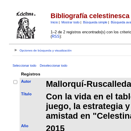
Bibliografía celestinesca
Inicio
|
Mostrar todo
|
Búsqueda simple
|
Búsqueda av
1–2 de 2 registros encontrado(s) con los criter
(
RSS
):
Opciones de búsqueda y visualización
Seleccionar todo
Deseleccionar todo
Registros
Autor
Mallorquí-Ruscalleda
Título
Con la vida en el tab
juego, la estrategia 
amistad en "Celestin
Año
2015