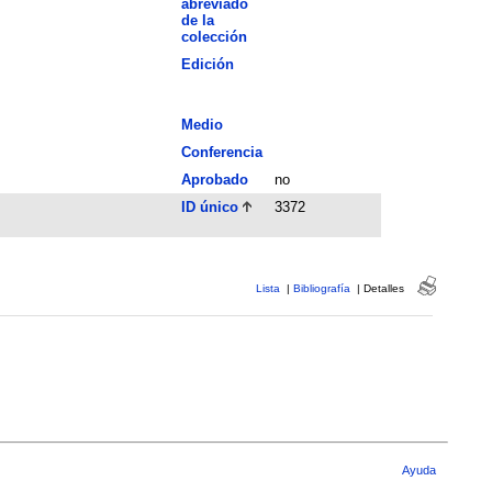
abreviado
de la
colección
Edición
Medio
Conferencia
Aprobado
no
ID único
3372
Lista
|
Bibliografía
|
Detalles
Ayuda