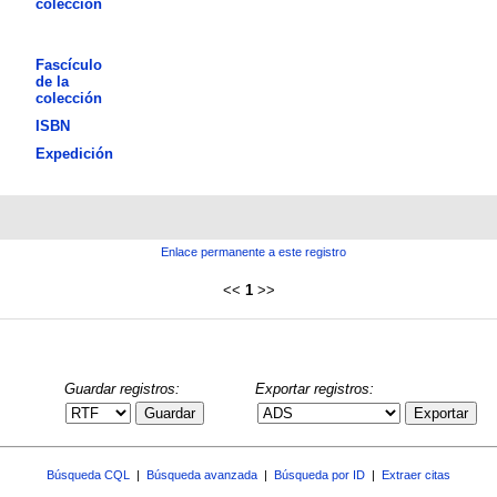
colección
Fascículo
de la
colección
ISBN
Expedición
Enlace permanente a este registro
<<
1
>>
Guardar registros:
Exportar registros:
Guardar
Exportar
Búsqueda CQL
|
Búsqueda avanzada
|
Búsqueda por ID
|
Extraer citas