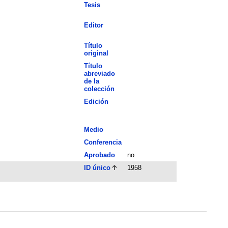
Tesis
Editor
Título
original
Título
abreviado
de la
colección
Edición
Medio
Conferencia
Aprobado
no
ID único
1958