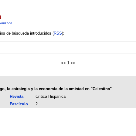
a
vanzada
rios de búsqueda introducidos (
RSS
):
<<
1
>>
ego, la estrategia y la economía de la amistad en "Celestina"
Revista
Crítica Hispánica
Fascículo
2