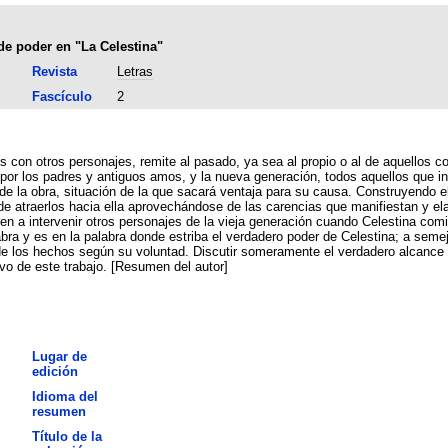
de poder en "La Celestina"
Revista
Letras
Fascículo
2
ros con otros personajes, remite al pasado, ya sea al propio o al de aquellos
por los padres y antiguos amos, y la nueva generación, todos aquellos que in
de la obra, situación de la que sacará ventaja para su causa. Construyendo e
e atraerlos hacia ella aprovechándose de las carencias que manifiestan y ela
n a intervenir otros personajes de la vieja generación cuando Celestina comi
bra y es en la palabra donde estriba el verdadero poder de Celestina; a seme
o de los hechos según su voluntad. Discutir someramente el verdadero alcance
tivo de este trabajo. [Resumen del autor]
Lugar de
edición
Idioma del
resumen
Título de la