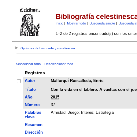
Bibliografía celestinesc
Inicio
|
Mostrar todo
|
Búsqueda simple
|
Búsqueda a
1–2 de 2 registros encontrado(s) con los crite
Opciones de búsqueda y visualización
Seleccionar todo
Deseleccionar todo
Registros
Autor
Mallorquí-Ruscalleda, Enric
Título
Con la vida en el tablero: A vueltas con el ju
Año
2015
Número
37
Palabras
Amistad
;
Juego
;
Interés
;
Estrategia
clave
Resumen
Dirección