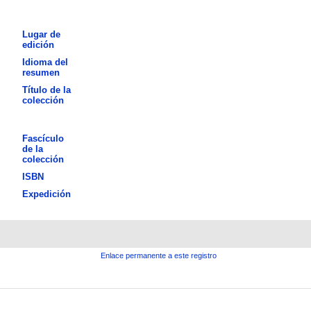
Lugar de
edición
Idioma del
resumen
Título de la
colección
Fascículo
de la
colección
ISBN
Expedición
Enlace permanente a este registro