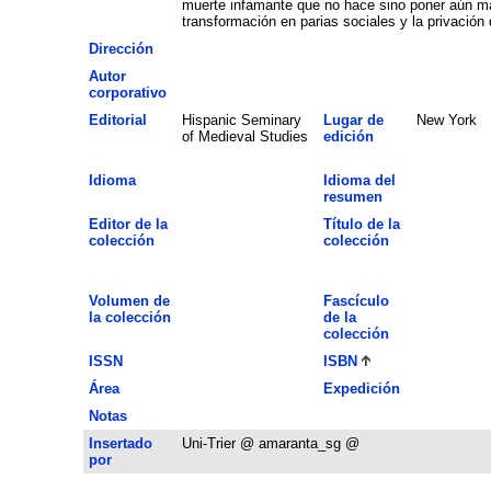
muerte infamante que no hace sino poner aún más
transformación en parias sociales y la privación
Dirección
Autor
corporativo
Editorial
Hispanic Seminary
Lugar de
New York
of Medieval Studies
edición
Idioma
Idioma del
resumen
Editor de la
Título de la
colección
colección
Volumen de
Fascículo
la colección
de la
colección
ISSN
ISBN
Área
Expedición
Notas
Insertado
Uni-Trier @ amaranta_sg @
por