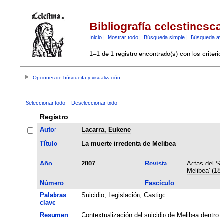
Bibliografía celestinesc
Inicio
|
Mostrar todo
|
Búsqueda simple
|
Búsqueda a
1–1 de 1 registro encontrado(s) con los criter
Opciones de búsqueda y visualización
Seleccionar todo
Deseleccionar todo
Registro
Autor
Lacarra, Eukene
Título
La muerte irredenta de Melibea
Año
2007
Revista
Actas del S
Melibea' (1
Número
Fascículo
Palabras
Suicidio
;
Legislación
;
Castigo
clave
Resumen
Contextualización del suicidio de Melibea dentro