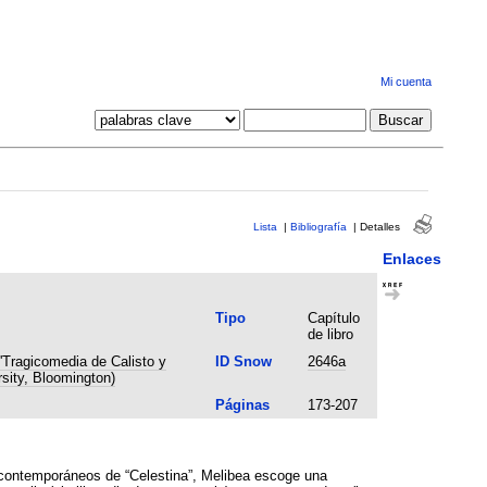
Mi cuenta
Lista
|
Bibliografía
|
Detalles
Enlaces
Tipo
Capítulo
de libro
'Tragicomedia de Calisto y
ID Snow
2646a
sity, Bloomington)
Páginas
173-207
es contemporáneos de “Celestina”, Melibea escoge una