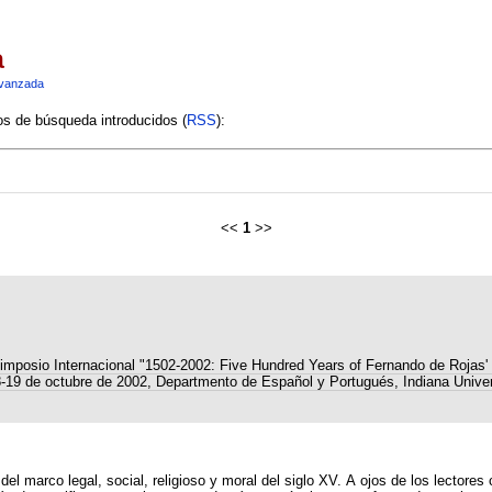
a
vanzada
ios de búsqueda introducidos (
RSS
):
<<
1
>>
imposio Internacional "1502-2002: Five Hundred Years of Fernando de Rojas' 
8-19 de octubre de 2002, Departmento de Español y Portugués, Indiana Univer
 del marco legal, social, religioso y moral del siglo XV. A ojos de los lector