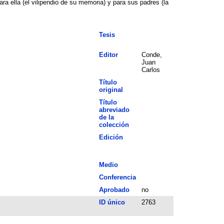
 ella (el vilipendio de su memoria) y para sus padres (la
Tesis
Editor
Conde,
Juan
Carlos
Título
original
Título
abreviado
de la
colección
Edición
Medio
Conferencia
Aprobado
no
ID único
2763