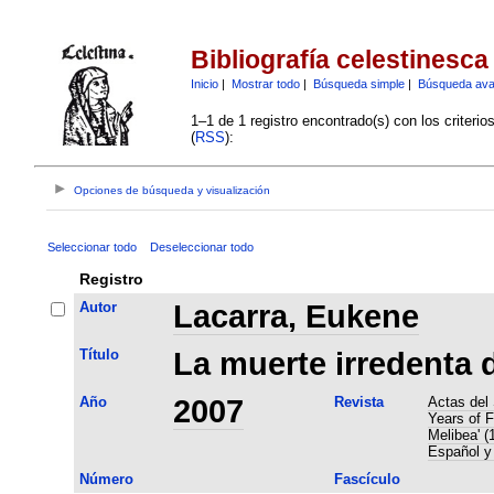
Bibliografía celestinesca
Inicio
|
Mostrar todo
|
Búsqueda simple
|
Búsqueda av
1–1 de 1 registro encontrado(s) con los criteri
(
RSS
):
Opciones de búsqueda y visualización
Seleccionar todo
Deseleccionar todo
Registro
Autor
Lacarra, Eukene
Título
La muerte irredenta 
Año
2007
Revista
Actas del
Years of F
Melibea' (
Español y 
Número
Fascículo