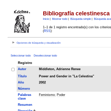
Bibliografía celestinesca
Inicio
|
Mostrar todo
|
Búsqueda simple
|
Búsqueda av
1–1 de 1 registro encontrado(s) con los criteri
(
RSS
):
Opciones de búsqueda y visualización
Seleccionar todo
Deseleccionar todo
Registro
Autor
Middleton, Adrienne Renee
Título
Power and Gender in "La Celestina"
Año
2002
Número
Palabras
Feminismo
;
Poder
clave
Resumen
Dirección