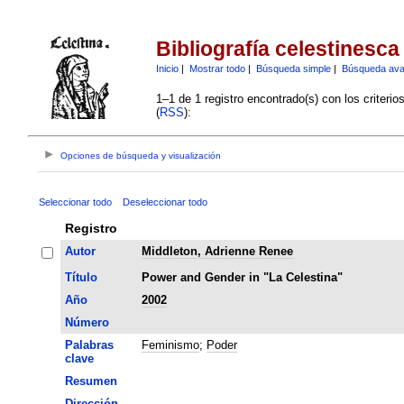
Bibliografía celestinesca
Inicio
|
Mostrar todo
|
Búsqueda simple
|
Búsqueda av
1–1 de 1 registro encontrado(s) con los criteri
(
RSS
):
Opciones de búsqueda y visualización
Seleccionar todo
Deseleccionar todo
Registro
Autor
Middleton, Adrienne Renee
Título
Power and Gender in "La Celestina"
Año
2002
Número
Palabras
Feminismo
;
Poder
clave
Resumen
Dirección