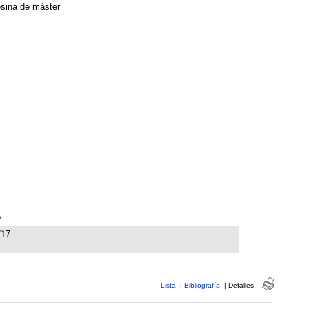
sina de máster
o
717
Lista
|
Bibliografía
|
Detalles