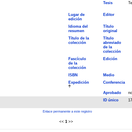
Tesis
Te
Lugar de
Editor
edición
Idioma del
Título
resumen
original
Título de la
Título
colección
abreviado
de la
colección
Fascículo
Edición
de la
colección
ISBN
Medio
Expedición
Conferencia
Aprobado
n
ID único
1
Enlace permanente a este registro
<<
1
>>