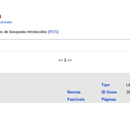
a
vanzada
ios de búsqueda introducidos (
RSS
):
<<
1
>>
Tipo
Li
Revista
ID Snow
1
Fascículo
Páginas