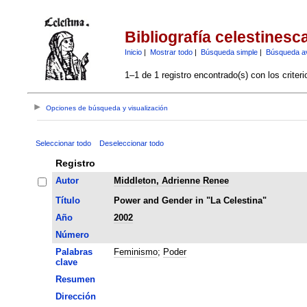
Bibliografía celestinesc
Inicio
|
Mostrar todo
|
Búsqueda simple
|
Búsqueda a
1–1 de 1 registro encontrado(s) con los criter
Opciones de búsqueda y visualización
Seleccionar todo
Deseleccionar todo
Registro
Autor
Middleton, Adrienne Renee
Título
Power and Gender in "La Celestina"
Año
2002
Número
Palabras
Feminismo
;
Poder
clave
Resumen
Dirección