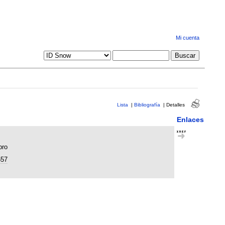
Mi cuenta
Lista
|
Bibliografía
|
Detalles
Enlaces
bro
657