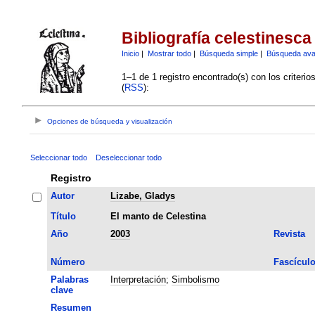
Bibliografía celestinesca
Inicio
|
Mostrar todo
|
Búsqueda simple
|
Búsqueda av
1–1 de 1 registro encontrado(s) con los criteri
(
RSS
):
Opciones de búsqueda y visualización
Seleccionar todo
Deseleccionar todo
Registro
Autor
Lizabe, Gladys
Título
El manto de Celestina
Año
2003
Revista
Número
Fascícul
Palabras
Interpretación
;
Simbolismo
clave
Resumen