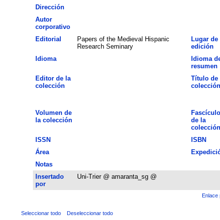
Dirección
Autor
corporativo
Editorial
Papers of the Medieval Hispanic
Lugar de
Research Seminary
edición
Idioma
Idioma de
resumen
Editor de la
Título de 
colección
colecció
Volumen de
Fascícul
la colección
de la
colecció
ISSN
ISBN
Área
Expedici
Notas
Insertado
Uni-Trier @ amaranta_sg @
por
Enlace 
Seleccionar todo
Deseleccionar todo