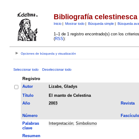
Bibliografía celestinesca
Inicio
|
Mostrar todo
|
Búsqueda simple
|
Búsqueda av
1–1 de 1 registro encontrado(s) con los criteri
(
RSS
):
Opciones de búsqueda y visualización
Seleccionar todo
Deseleccionar todo
Registro
Autor
Lizabe, Gladys
Título
El manto de Celestina
Año
2003
Revista
Número
Fascícul
Palabras
Interpretación
;
Simbolismo
clave
Resumen