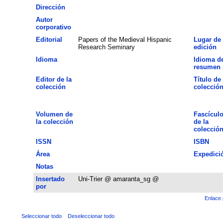
Dirección
Autor
corporativo
Editorial
Papers of the Medieval Hispanic
Lugar de
Research Seminary
edición
Idioma
Idioma de
resumen
Editor de la
Título de 
colección
colecció
Volumen de
Fascícul
la colección
de la
colecció
ISSN
ISBN
Área
Expedici
Notas
Insertado
Uni-Trier @ amaranta_sg @
por
Enlace 
Seleccionar todo
Deseleccionar todo