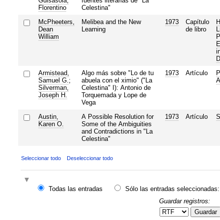
Guisasola,
fuentes literarias de "La
Florentino
Celestina"
McPheeters,
Melibea and the New
1973
Capítulo
H
Dean
Learning
de libro
L
William
P
E
i
D
Armistead,
Algo más sobre "Lo de tu
1973
Artículo
P
Samuel G.
;
abuela con el ximio" ("La
A
Silverman,
Celestina" I): Antonio de
Joseph H.
Torquemada y Lope de
Vega
Austin,
A Possible Resolution for
1973
Artículo
S
Karen O.
Some of the Ambiguities
and Contradictions in "La
Celestina"
Seleccionar todo
Deseleccionar todo
Todas las entradas
Sólo las entradas seleccionadas:
Guardar registros:
Guardar