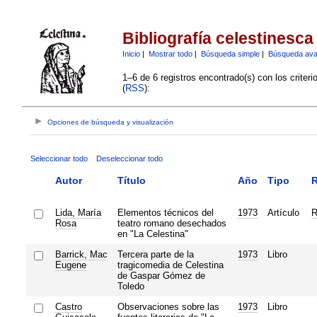
Bibliografía celestinesca
Inicio
|
Mostrar todo
|
Búsqueda simple
|
Búsqueda av
1–6 de 6 registros encontrado(s) con los criter
(
RSS
):
Opciones de búsqueda y visualización
Seleccionar todo
Deseleccionar todo
Autor
Título
Año
Tipo
R
Lida, María
Elementos técnicos del
1973
Artículo
R
Rosa
teatro romano desechados
en "La Celestina"
Barrick, Mac
Tercera parte de la
1973
Libro
Eugene
tragicomedia de Celestina
de Gaspar Gómez de
Toledo
Castro
Observaciones sobre las
1973
Libro