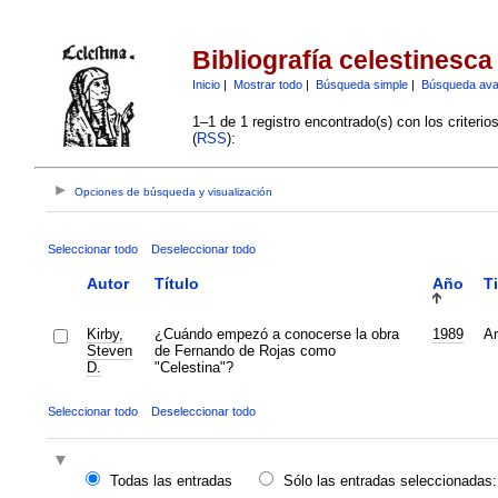
Bibliografía celestinesca
Inicio
|
Mostrar todo
|
Búsqueda simple
|
Búsqueda av
1–1 de 1 registro encontrado(s) con los criteri
(
RSS
):
Opciones de búsqueda y visualización
Seleccionar todo
Deseleccionar todo
Autor
Título
Año
T
Kirby,
¿Cuándo empezó a conocerse la obra
1989
Ar
Steven
de Fernando de Rojas como
D.
"Celestina"?
Seleccionar todo
Deseleccionar todo
Todas las entradas
Sólo las entradas seleccionadas: