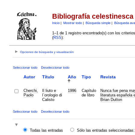
Bibliografía celestinesca
Inicio
|
Mostrar todo
|
Búsqueda simple
|
Búsqueda av
1–1 de 1 registro encontrado(s) con los criteri
(
RSS
):
Opciones de búsqueda y visualización
Seleccionar todo
Deseleccionar todo
Autor
Título
Año
Tipo
Revista
Cherchi,
Il liuto e
1996
Capítulo
Nunca fue pena may
Paolo
l`orologio di
de libro
literatura española
Calisto
Brian Dutton
Seleccionar todo
Deseleccionar todo
Todas las entradas
Sólo las entradas seleccionadas: