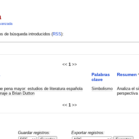
a
vanzada
ios de búsqueda introducidos (
RSS
):
<<
1
>>
a
Palabras
Resumen
clave
e pena mayor: estudios de literatura española
Simbolismo
Analiza el s
aje a Brian Dutton
perspectiva d
<<
1
>>
Guardar registros:
Exportar registros: