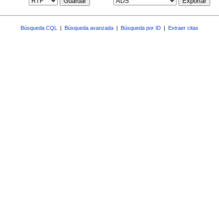
Guardar
Exportar
Búsqueda CQL
|
Búsqueda avanzada
|
Búsqueda por ID
|
Extraer citas