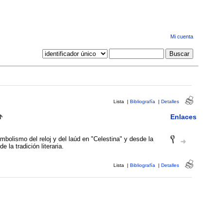
Mi cuenta
Lista
|
Bibliografía
|
Detalles
Enlaces
imbolismo del reloj y del laúd en "Celestina" y desde la
e la tradición literaria.
Lista
|
Bibliografía
|
Detalles