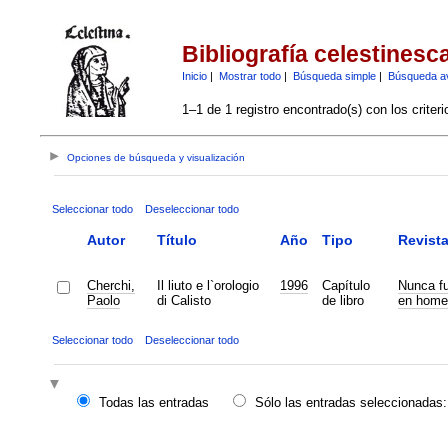
Bibliografía celestinesc
Inicio
|
Mostrar todo
|
Búsqueda simple
|
Búsqueda a
1–1 de 1 registro encontrado(s) con los criter
Opciones de búsqueda y visualización
Seleccionar todo
Deseleccionar todo
Autor
Título
Año
Tipo
Revist
Cherchi,
Il liuto e l`orologio
1996
Capítulo
Nunca fu
Paolo
di Calisto
de libro
en homen
Seleccionar todo
Deseleccionar todo
Todas las entradas
Sólo las entradas seleccionadas: