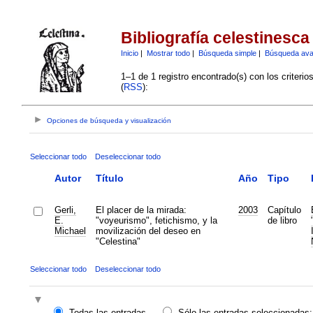
Bibliografía celestinesca
Inicio
|
Mostrar todo
|
Búsqueda simple
|
Búsqueda av
1–1 de 1 registro encontrado(s) con los criteri
(
RSS
):
Opciones de búsqueda y visualización
Seleccionar todo
Deseleccionar todo
Autor
Título
Año
Tipo
Gerli,
El placer de la mirada:
2003
Capítulo
E.
"voyeurismo", fetichismo, y la
de libro
Michael
movilización del deseo en
"Celestina"
Seleccionar todo
Deseleccionar todo
Todas las entradas
Sólo las entradas seleccionadas: