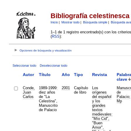
Bibliografía celestinesca
Inicio
|
Mostrar todo
|
Búsqueda simple
|
Búsqueda av
1–1 de 1 registro encontrado(s) con los criteri
(
RSS
):
Opciones de búsqueda y visualización
Seleccionar todo
Deseleccionar todo
Autor
Título
Año
Tipo
Revista
Palabr
clave
Conde,
1989-1999:
2001
Capítulo
Los
Manuscr
Juan
diez años
de libro
orígenes
de
Carlos
de "La
del español
Palacio
;
Celestina",
y los
Mp
Manuscrito
grandes
de Palacio
textos
medievales:
"Mío Cid",
"Buen
Amor",