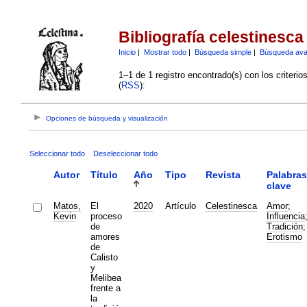
Bibliografía celestinesca
Inicio
|
Mostrar todo
|
Búsqueda simple
|
Búsqueda av
1–1 de 1 registro encontrado(s) con los criteri
(
RSS
):
Opciones de búsqueda y visualización
Seleccionar todo
Deseleccionar todo
Autor
Título
Año
Tipo
Revista
Palabras
clave
Matos,
El
2020
Artículo
Celestinesca
Amor
;
Kevin
proceso
Influencia
de
Tradición
;
amores
Erotismo
de
Calisto
y
Melibea
frente a
la