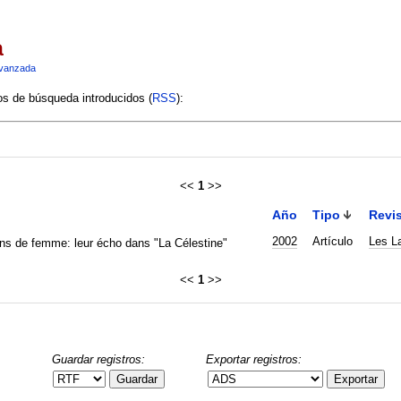
a
vanzada
ios de búsqueda introducidos (
RSS
):
<<
1
>>
Año
Tipo
Revis
2002
Artículo
Les L
s de femme: leur écho dans "La Célestine"
<<
1
>>
Guardar registros:
Exportar registros:
Guardar
Exportar