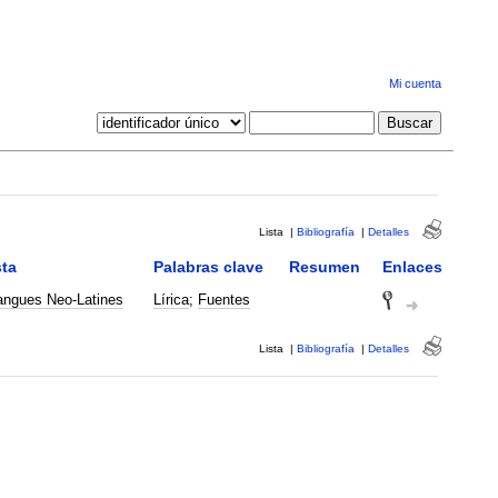
Mi cuenta
Lista
|
Bibliografía
|
Detalles
ta
Palabras clave
Resumen
Enlaces
angues Neo-Latines
Lírica
;
Fuentes
Lista
|
Bibliografía
|
Detalles