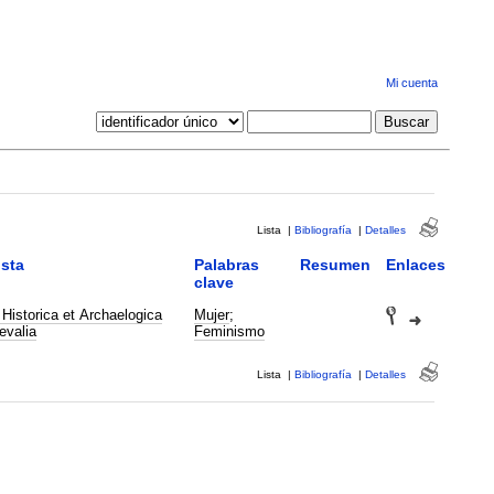
Mi cuenta
Lista
|
Bibliografía
|
Detalles
sta
Palabras
Resumen
Enlaces
clave
Historica et Archaelogica
Mujer
;
evalia
Feminismo
Lista
|
Bibliografía
|
Detalles