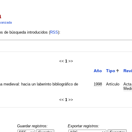
a
vanzada
ios de búsqueda introducidos (
RSS
):
<<
1
>>
Año
Tipo
Revi
na medieval: hacia un laberinto bibliográfico de
1998
Artículo
Acta 
Medi
<<
1
>>
Guardar registros:
Exportar registros: