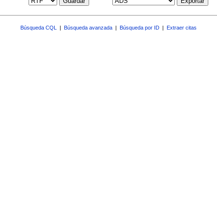
Guardar
Exportar
Búsqueda CQL
|
Búsqueda avanzada
|
Búsqueda por ID
|
Extraer citas