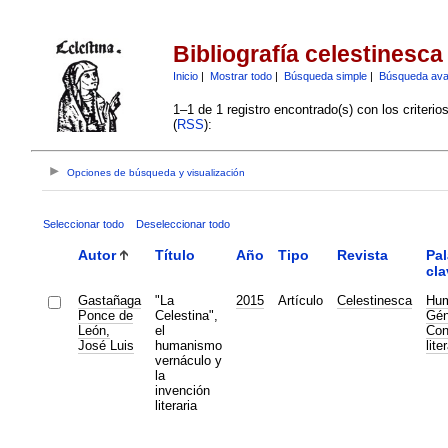
Bibliografía celestinesca
Inicio
|
Mostrar todo
|
Búsqueda simple
|
Búsqueda av
1–1 de 1 registro encontrado(s) con los criteri
(
RSS
):
Opciones de búsqueda y visualización
Seleccionar todo
Deseleccionar todo
Autor
Título
Año
Tipo
Revista
Pal
cla
Gastañaga
"La
2015
Artículo
Celestinesca
Hu
Ponce de
Celestina",
Gén
León,
el
Con
José Luis
humanismo
lite
vernáculo y
la
invención
literaria