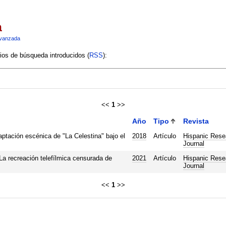
a
vanzada
rios de búsqueda introducidos (
RSS
):
<<
1
>>
Año
Tipo
Revista
aptación escénica de "La Celestina" bajo el
2018
Artículo
Hispanic Rese
Journal
 La recreación telefílmica censurada de
2021
Artículo
Hispanic Rese
Journal
<<
1
>>