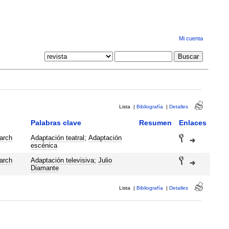
Mi cuenta
Lista
|
Bibliografía
|
Detalles
Palabras clave
Resumen
Enlaces
arch
Adaptación teatral
;
Adaptación
escénica
arch
Adaptación televisiva
;
Julio
Diamante
Lista
|
Bibliografía
|
Detalles